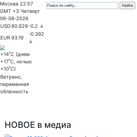
Москва
22:57
GMT +3
Четверг
06-08-2026
USD
80.929
-0.2 ↓
-0.392
EUR
93.19
↓
+14
˚C (днем
+17
˚C, ночью
+10
˚C)
Ветрено,
переменная
облачность
МедиаПрофи
НОВОЕ
в медиа