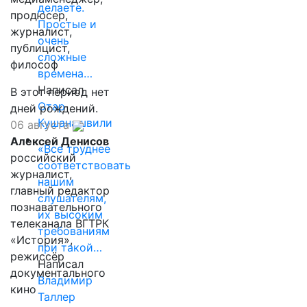
делаете.
продюсер,
Простые и
журналист,
очень
публицист,
сложные
философ
времена…
Написал
В этот период нет
Отар
дней рождений.
Кушанашвили
06 августа
Алексей Денисов
«Все труднее
российский
соответствовать
журналист,
нашим
главный редактор
слушателям,
познавательного
их высоким
телеканала ВГТРК
требованиям
«История»,
при такой…
режиссёр
Написал
документального
Владимир
кино
Таллер