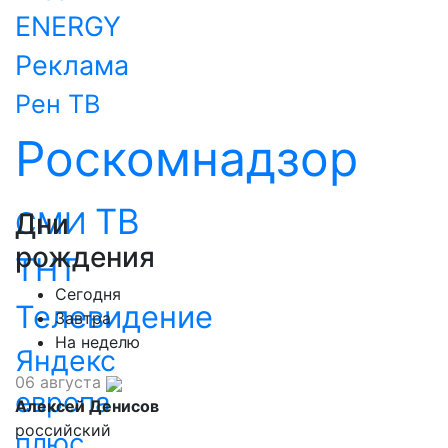
ENERGY
Реклама
Рен ТВ
Роскомнадзор
ТВ
СМИ
Дни
рождения
ТНТ
Сегодня
Телевидение
Завтра
На неделю
Яндекс
06 августа
европа
Алексей Денисов
российский
плюс