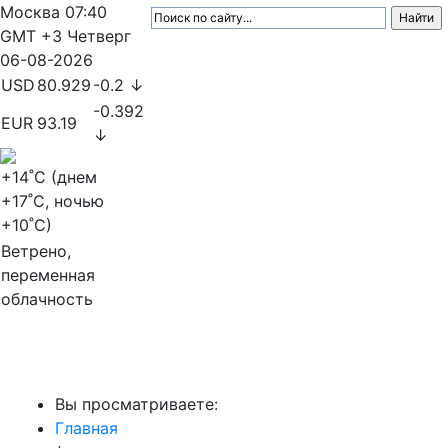
Москва
07:40
GMT +3
Четверг
06-08-2026
USD
80.929
-0.2 ↓
-0.392
EUR
93.19
↓
+14
˚C (днем
+17
˚C, ночью
+10
˚C)
Ветрено,
переменная
облачность
МедиаПрофи
Вы просматриваете:
Главная