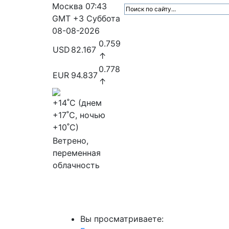
Москва
07:43
GMT +3
Суббота
08-08-2026
0.759
USD
82.167
↑
0.778
EUR
94.837
↑
+14
˚C (днем
+17
˚C, ночью
+10
˚C)
Ветрено,
переменная
облачность
МедиаПрофи
Главное
Медиарыно
Вы просматриваете: