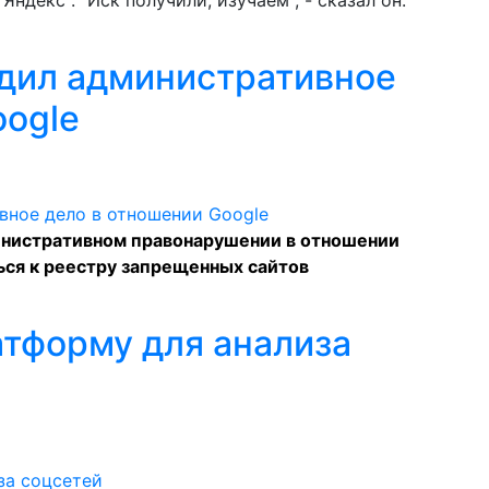
декс". "Иск получили, изучаем", - сказал он.
дил административное
oogle
инистративном правонарушении в отношении
ься к реестру запрещенных сайтов
атформу для анализа