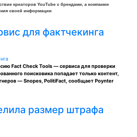
ствие креаторов YouTube с брендами, а компании
ения своей информации
рвис для фактчекинга
ерсию
Fact Check Tools
— сервиса для проверки
ованного поисковика попадает только контент,
еров — Snopes, PolitiFact,
сообщает
Poynter
елила размер штрафа