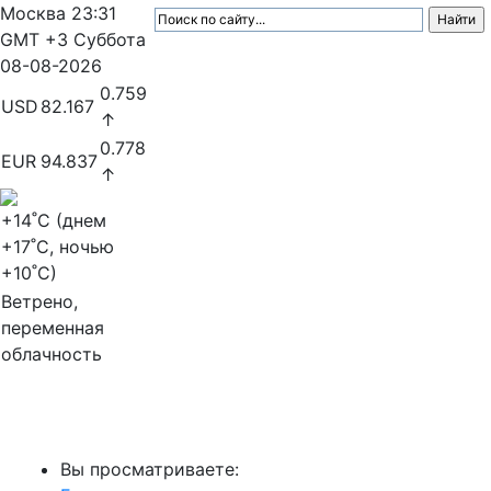
Москва
23:31
GMT +3
Суббота
08-08-2026
0.759
USD
82.167
↑
0.778
EUR
94.837
↑
+14
˚C (днем
+17
˚C, ночью
+10
˚C)
Ветрено,
переменная
облачность
МедиаПрофи
Вы просматриваете: