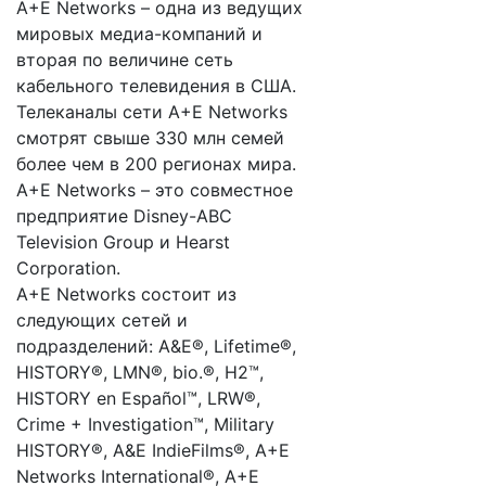
A+E Networks – одна из ведущих
мировых медиа-компаний и
вторая по величине сеть
кабельного телевидения в США.
Телеканалы сети A+E Networks
смотрят свыше 330 млн семей
более чем в 200 регионах мира.
A+E Networks – это совместное
предприятие Disney-ABC
Television Group и Hearst
Corporation.
A+E Networks состоит из
следующих сетей и
подразделений: A&E®, Lifetime®,
HISTORY®, LMN®, bio.®, H2™,
HISTORY en Español™, LRW®,
Crime + Investigation™, Military
HISTORY®, A&E IndieFilms®, A+E
Networks International®, A+E