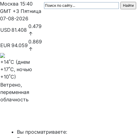
Москва
15:40
GMT +3
Пятница
07-08-2026
0.479
USD
81.408
↑
0.869
EUR
94.059
↑
+14
˚C (днем
+17
˚C, ночью
+10
˚C)
Ветрено,
переменная
облачность
МедиаПрофи
Вы просматриваете: