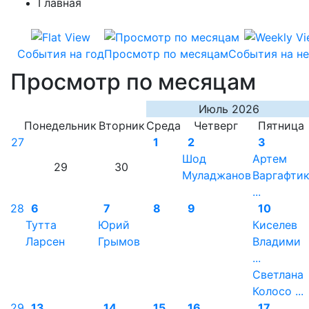
Главная
События на год
Просмотр по месяцам
События на н
Просмотр по месяцам
Июль 2026
Понедельник
Вторник
Среда
Четверг
Пятница
27
1
2
3
Шод
Артем
29
30
Муладжанов
Варгафти
...
28
6
7
8
9
10
Тутта
Юрий
Киселев
Ларсен
Грымов
Владими
...
Светлана
Колосо ...
29
13
14
15
16
17