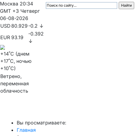
Москва
20:34
GMT +3
Четверг
06-08-2026
USD
80.929
-0.2 ↓
-0.392
EUR
93.19
↓
+14
˚C (днем
+17
˚C, ночью
+10
˚C)
Ветрено,
переменная
облачность
МедиаПрофи
Вы просматриваете:
Главная