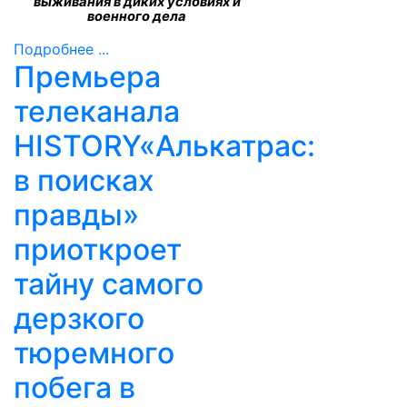
выживания в диких условиях и
военного дела
Подробнее ...
Премьера
телеканала
HISTORY«Алькатрас:
в поисках
правды»
приоткроет
тайну самого
дерзкого
тюремного
побега в