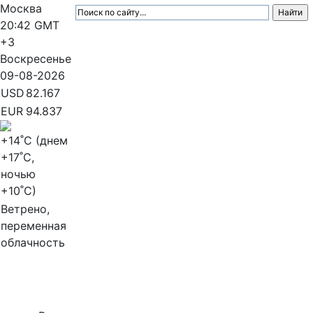
Москва
20:42
GMT
+3
Воскресенье
09-08-2026
USD
82.167
EUR
94.837
+14
˚C (днем
+17
˚C,
ночью
+10
˚C)
Ветрено,
переменная
облачность
МедиаПрофи