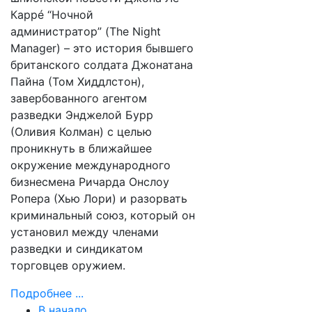
Каррé “Ночной
администратор” (
The Night
Manager
) – это история бывшего
британского солдата Джонатана
Пайна (Том Хиддлстон),
завербованного агентом
разведки Энджелой Бурр
(Оливия Колман) с целью
проникнуть в ближайшее
окружение международного
бизнесмена Ричарда Онслоу
Ропера (Хью Лори) и разорвать
криминальный союз, который он
установил между членами
разведки и синдикатом
торговцев оружием.
Подробнее ...
В начало