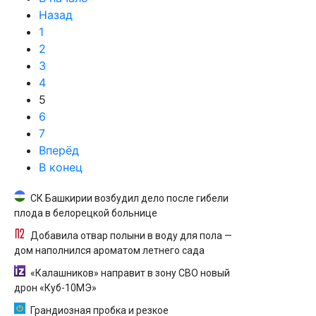
Назад
1
2
3
4
5
6
7
Вперёд
В конец
СК Башкирии возбудил дело после гибели
плода в белорецкой больнице
Добавила отвар полыни в воду для пола —
дом наполнился ароматом летнего сада
«Калашников» направит в зону СВО новый
дрон «Куб-10МЭ»
Грандиозная пробка и резкое