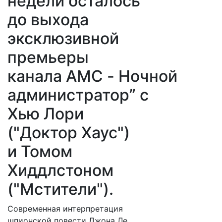
недели осталось
до выхода
эксклюзивной
премьеры
канала
AMC
- Ночной
администратор” c
Хью Лори
("Доктор Хаус")
и Томом
Хиддлстоном
("Мстители").
Современная интерпретация
шпионской повести Джона Ле