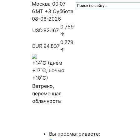
Москва
00:07
GMT +3
Суббота
08-08-2026
0.759
USD
82.167
↑
0.778
EUR
94.837
↑
+14
˚C (днем
+17
˚C, ночью
+10
˚C)
Ветрено,
переменная
облачность
МедиаПрофи
Главное
Медиарыно
Вы просматриваете: