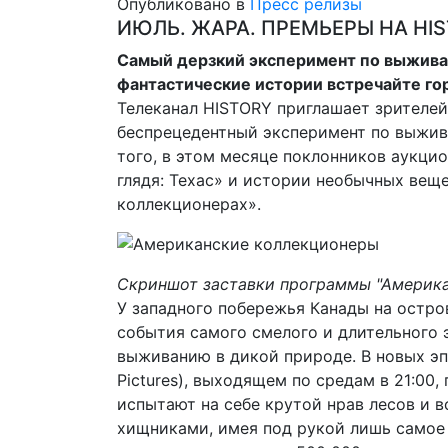
Опубликовано в
Пресс релизы
ИЮЛЬ. ЖАРА. ПРЕМЬЕРЫ НА HI
Самый дерзкий эксперимент по выживан
фантастические истории встречайте гор
Телеканал HISTORY приглашает зрителей
беспрецедентный эксперимент по выжив
того, в этом месяце поклонников аукци
глядя: Техас» и истории необычных вещ
коллекционерах».
Скриншот заставки программы "Америк
У западного побережья Канады на остр
события самого смелого и длительного 
выживанию в дикой природе. В новых эпи
Pictures), выходящем по средам в 21:00
испытают на себе крутой нрав лесов и 
хищниками, имея под рукой лишь самое 