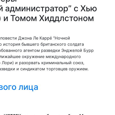
й администратор” c Хью
") и Томом Хиддлстоном
повести Джона Ле Каррé “Ночной
то история бывшего британского солдата
рбованного агентом разведки Энджелой Бурр
 ближайшее окружение международного
 Лори) и разорвать криминальный союз,
азведки и синдикатом торговцев оружием.
вого лица