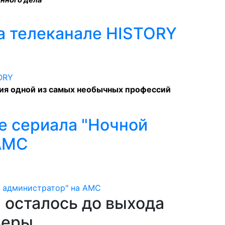
енного дела
а телеканале HISTORY
рия одной из самых необычных профессий
е сериала "Ночной
 AMC
 осталось до выхода
ьеры