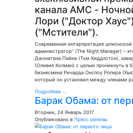
канала
AMC
- Ночно
Лори ("Доктор Хаус
("Мстители").
Современная интерпретация шпионской 
администратор” (
The Night Manager
) – э
Джонатана Пайна (Том Хиддлстон), заве
(Оливия Колман) с целью проникнуть в
бизнесмена Ричарда Онслоу Ропера (Хью
который он установил между членами р
Подробнее ...
Барак Обама: от пер
Вторник, 24 Январь 2017
Опубликовано в
Пресс релизы