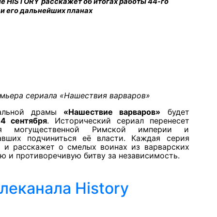
ле
HISTORY
расскажет об итогах работы 44-го
и его дальнейших планах
мьера сериала «Нашествия варваров»
тальной драмы
«Нашествие варваров»
будет
е
4 сентября
. Исторический сериал перенесет
ия могущественной Римской империи и
авших подчиниться её власти. Каждая серия
 и расскажет о смелых воинах из варварских
ю и противоречивую битву за независимость.
леканала History