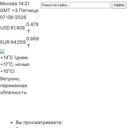
Москва
14:21
GMT +3
Пятница
07-08-2026
0.479
USD
81.408
↑
0.869
EUR
94.059
↑
+14
˚C (днем
+17
˚C, ночью
+10
˚C)
Ветрено,
переменная
облачность
МедиаПрофи
Вы просматриваете: