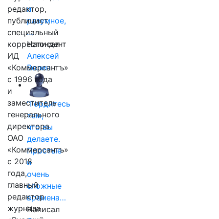
редактор,
и
публицист,
разумное,
специальный
…
корреспондент
Написал
ИД
Алексей
«Коммерсантъ»
Волин
с 1996 года
и
заместитель
"Гордитесь
генерального
тем,
директора
что вы
ОАО
делаете.
«Коммерсантъ»
Простые
с 2018
и
года,
очень
главный
сложные
редактор
времена…
журнала
Написал