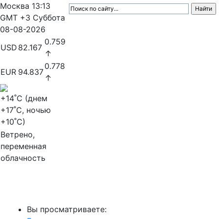
Москва
13:13
GMT +3
Суббота
08-08-2026
0.759
USD
82.167
↑
0.778
EUR
94.837
↑
+14
˚C (днем
+17
˚C, ночью
+10
˚C)
Ветрено,
переменная
облачность
МедиаПрофи
Вы просматриваете: