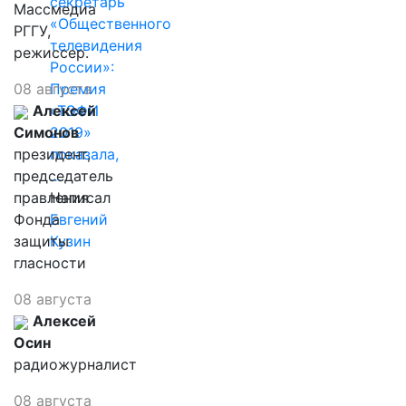
секретарь
Массмедиа
«Общественного
РГГУ,
телевидения
режиссер.
России»:
08 августа
Премия
Алексей
«ТЭФИ
Симонов
2019»
президент,
показала,
председатель
…
правления
Написал
Фонда
Евгений
защиты
Кузин
гласности
08 августа
Алексей
Осин
радиожурналист
08 августа