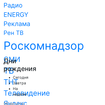
Радио
ENERGY
Реклама
Рен ТВ
Роскомнадзор
СМИ
Дни
рождения
ТВ
Сегодня
ТНТ
Завтра
На
Телевидение
неделю
Яндекс
08 августа