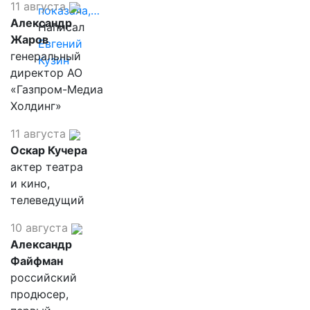
11 августа
показала,…
Александр
Написал
Жаров
Евгений
генеральный
Кузин
директор АО
«Газпром-Медиа
Холдинг»
11 августа
Оскар Кучера
актер театра
и кино,
телеведущий
10 августа
Александр
Файфман
российский
продюсер,