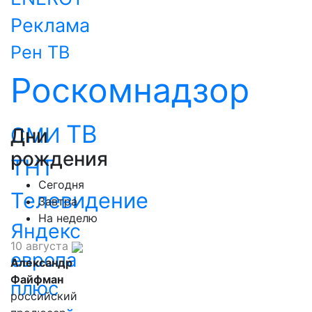
Реклама
Рен ТВ
Роскомнадзор
ТВ
СМИ
Дни
рождения
ТНТ
Сегодня
Телевидение
Завтра
На неделю
Яндекс
10 августа
европа
Александр
Файфман
плюс
российский