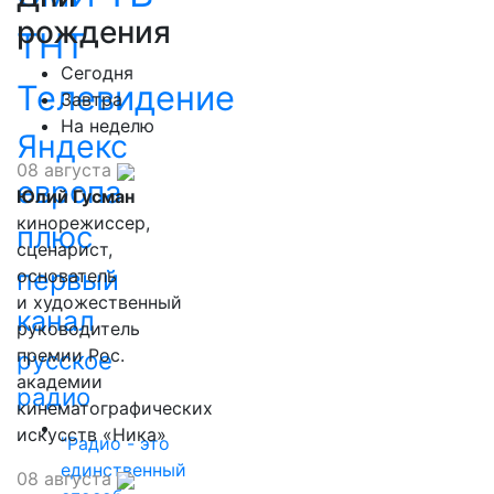
рождения
ТНТ
Сегодня
Телевидение
Завтра
На неделю
Яндекс
08 августа
европа
Юлий Гусман
кинорежиссер,
плюс
сценарист,
первый
основатель
и художественный
канал
руководитель
премии Рос.
русское
академии
радио
кинематографических
искусств «Ника»
"Радио - это
единственный
08 августа