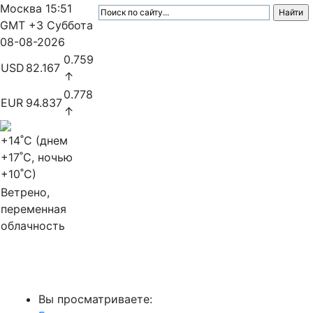
Москва
15:51
GMT +3
Суббота
08-08-2026
0.759
USD
82.167
↑
0.778
EUR
94.837
↑
+14
˚C (днем
+17
˚C, ночью
+10
˚C)
Ветрено,
переменная
облачность
МедиаПрофи
Вы просматриваете: