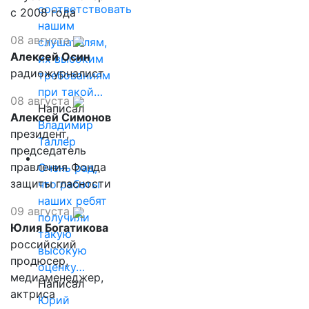
соответствовать
с 2008 года
нашим
08 августа
слушателям,
Алексей Осин
их высоким
радиожурналист
требованиям
при такой…
08 августа
Написал
Алексей Симонов
Владимир
президент,
Таллер
председатель
правления Фонда
Очень рад,
защиты гласности
что работы
наших ребят
09 августа
получили
Юлия Богатикова
такую
российский
высокую
продюсер,
оценку…
медиаменеджер,
Написал
актриса
Юрий