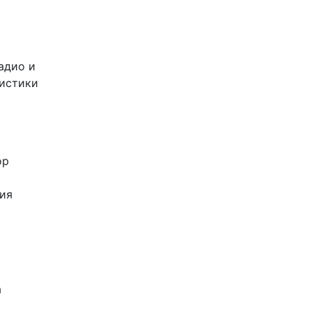
адио и
листики
ор
ия
а