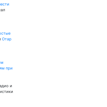
нести
сал
ростые
л
Отар
им
ям при
адио и
листики