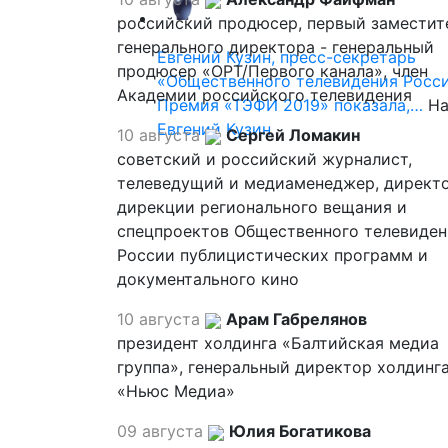
российский продюсер, первый заместит
генерального директора - генеральный
Евгений Кузин, пресс-секретарь
продюсер «ОРТ/Первого канала», член
«Общественного телевидения Росси
Академии российского телевидения
Премия «ТЭФИ 2019» показала,…
На
Евгений Кузин
10 августа
Сергей Ломакин
советский и российский журналист,
телеведущий и медиаменеджер, директ
дирекции регионального вещания и
спецпроектов Общественного телевиден
России публицистических программ и
документального кино
10 августа
Арам Габрелянов
президент холдинга «Балтийская медиа
группа», генеральный директор холдинг
«Ньюс Медиа»
09 августа
Юлия Богатикова