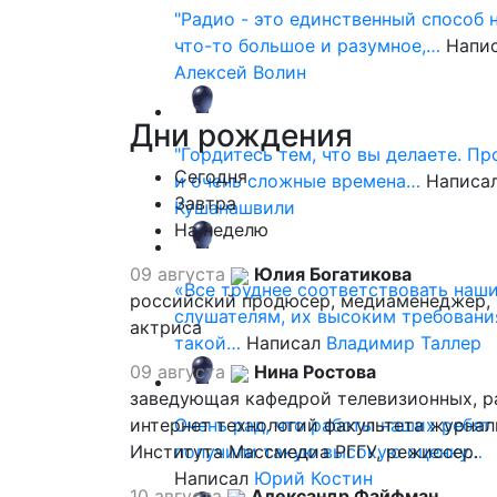
"Радио - это единственный способ 
что-то большое и разумное,…
Напи
Алексей Волин
Дни
рождения
"Гордитесь тем, что вы делаете. П
Сегодня
и очень сложные времена…
Написа
Завтра
Кушанашвили
На неделю
09 августа
Юлия Богатикова
«Все труднее соответствовать наш
российский продюсер, медиаменеджер,
слушателям, их высоким требовани
актриса
такой…
Написал
Владимир Таллер
09 августа
Нина Ростова
заведующая кафедрой телевизионных, р
интернет технологий факультета журна
Очень рад, что работы наших ребят
Института Массмедиа РГГУ, режиссер.
получили такую высокую оценку…
Написал
Юрий Костин
10 августа
Александр Файфман