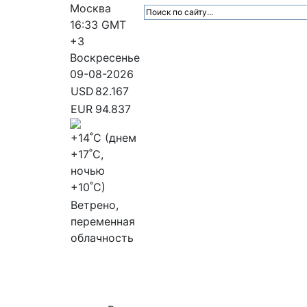
Москва
16:33
GMT
+3
Воскресенье
09-08-2026
USD
82.167
EUR
94.837
+14
˚C (днем
+17
˚C,
ночью
+10
˚C)
Ветрено,
переменная
облачность
МедиаПрофи
Главное
Медиарыно