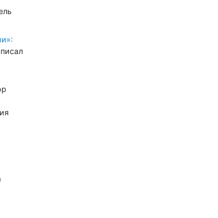
ель
и»:
писал
ор
ия
а