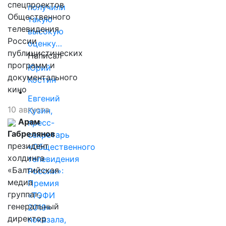
спецпроектов
получили
Общественного
такую
телевидения
высокую
России
оценку…
публицистических
Написал
программ и
Юрий
документального
Костин
кино
Евгений
10 августа
Кузин,
Арам
пресс-
Габрелянов
секретарь
президент
«Общественного
холдинга
телевидения
«Балтийская
России»:
медиа
Премия
группа»,
«ТЭФИ
генеральный
2019»
директор
показала,