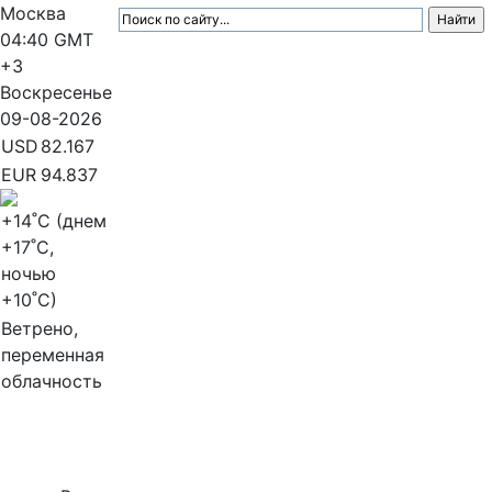
Москва
04:40
GMT
+3
Воскресенье
09-08-2026
USD
82.167
EUR
94.837
+14
˚C (днем
+17
˚C,
ночью
+10
˚C)
Ветрено,
переменная
облачность
МедиаПрофи