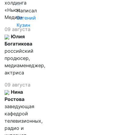
холдинга
…
«Ньюс
Написал
Медиа»
Евгений
Кузин
09 августа
Юлия
Богатикова
российский
продюсер,
медиаменеджер,
актриса
09 августа
Нина
Ростова
заведующая
кафедрой
телевизионных,
радио и