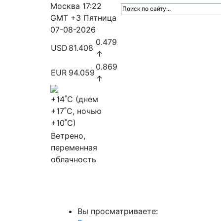
Москва
17:22
GMT +3
Пятница
07-08-2026
0.479
USD
81.408
↑
0.869
EUR
94.059
↑
+14
˚C (днем
+17
˚C, ночью
+10
˚C)
Ветрено,
переменная
облачность
МедиаПрофи
Главное
Медиарыно
Вы просматриваете: