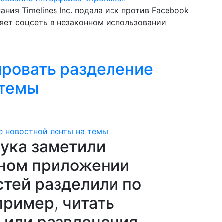
ния Timelines Inc. подала иск против Facebook
няет соцсеть в незаконном использовании
ировать разделение
 темы
ука заметили
ьном приложении
стей разделили по
пример, читать
 или развлечения