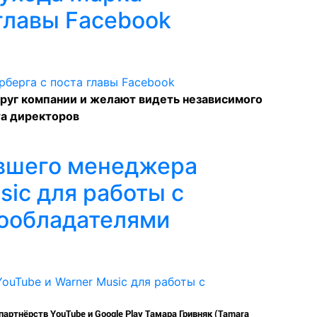
главы Facebook
руг компании и желают видеть независимого
та директоров
ывшего менеджера
sic для работы с
ообладателями
ртнёрств YouTube и Google Play Тамара Гривняк (Tamara