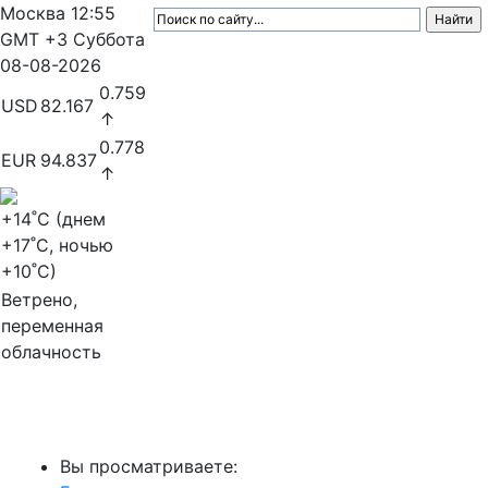
Москва
12:55
GMT +3
Суббота
08-08-2026
0.759
USD
82.167
↑
0.778
EUR
94.837
↑
+14
˚C (днем
+17
˚C, ночью
+10
˚C)
Ветрено,
переменная
облачность
МедиаПрофи
Вы просматриваете: