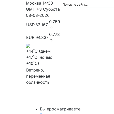
Москва
14:30
GMT +3
Суббота
08-08-2026
0.759
USD
82.167
↑
0.778
EUR
94.837
↑
+14
˚C (днем
+17
˚C, ночью
+10
˚C)
Ветрено,
переменная
облачность
МедиаПрофи
Главное
Медиарыно
Вы просматриваете: