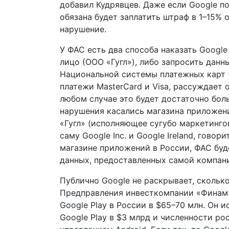
добавил Кудрявцев. Даже если Google п
обязана будет заплатить штраф в 1–15% 
нарушение.
У ФАС есть два способа наказать Googl
лицо (ООО «Гугл»), либо запросить данны
Национальной системы платежных карт 
платежи MasterCard и Visa, рассуждает о
любом случае это будет достаточно боль
нарушения касались магазина приложен
«Гугл» (исполняющее сугубо маркетинг
саму Google Inc. и Google Ireland, гово
магазине приложений в России, ФАС буд
данных, предоставленных самой компани
Публично Google не раскрывает, скольк
Предправления инвесткомпании «Финам»
Google Play в России в $65–70 млн. Он 
Google Play в $3 млрд и численности р