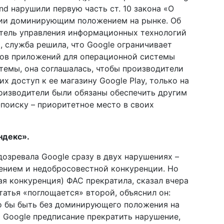
land нарушили первую часть ст. 10 закона «О
нии доминирующим положением на рынке. Об
тель управления информационных технологий
, служба решила, что Google ограничивает
нов приложений для операционной системы
стемы, она соглашалась, чтобы производители
х доступ к ее магазину Google Play, только на
роизводители были обязаны обеспечить другим
-поиску – приоритетное место в своих
ндекс».
озревала Google сразу в двух нарушениях –
нием и недобросовестной конкуренции. Но
ая конкуренция) ФАС прекратила, сказал вчера
татья «поглощается» второй, объяснил он:
о бы быть без доминирующего положения на
 Google предписание прекратить нарушение,