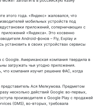
le может заплатить в российскую казну
те этого года. «Яндекс» жаловался, что
изводителей мобильных устройств под
предустановки приложений, соперничающих с
и приложений «Яндекса». Это косвенно
водителя Android-фонов – Fly, Explay и
ись установить в своих устройствах сервисы
в с Google. Американская компания твердила в
льны загружать чьи угодно приложения.
, что компания изучит решение ФАС, когда
о представитель Ася Мелкумова. Предметом
сразу несколько действий Google: во-первых,
оступа производителя к Google Play с продажей
rvices (GMS), во-вторых, требовала