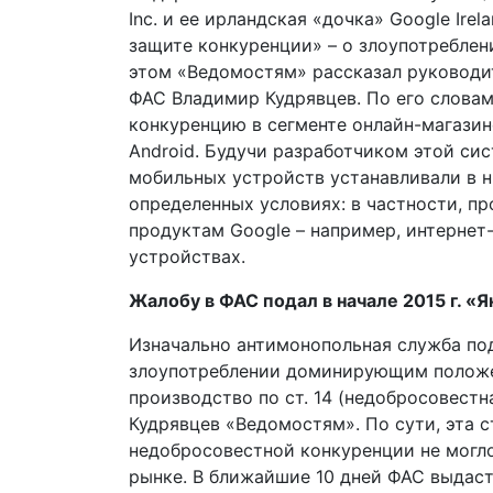
Inc. и ее ирландская «дочка» Google Ire
защите конкуренции» – о злоупотребле
этом «Ведомостям» рассказал руководи
ФАС Владимир Кудрявцев. По его словам
конкуренцию в сегменте онлайн-магази
Android. Будучи разработчиком этой си
мобильных устройств устанавливали в ни
определенных условиях: в частности, п
продуктам Google – например, интернет
устройствах.
Жалобу в ФАС подал в начале 2015 г. «Я
Изначально антимонопольная служба под
злоупотреблении доминирующим положе
производство по ст. 14 (недобросовестн
Кудрявцев «Ведомостям». По сути, эта с
недобросовестной конкуренции не могл
рынке. В ближайшие 10 дней ФАС выдаст