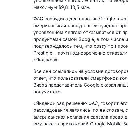
управлением Android. Если так, то Goog
максимум $9,8–10,5 млн.
ФАС возбудила дело против Google в мар
американский конкурент вынуждает про
управлением Android отказываться от 
продуктами самой Google, в том числе 
подтверждалось тем, что сразу три произ
Prestigio – почти одновременно отказал
«Яндекса».
Все они ссылались на условия договоро
ответ, что пользователи смартфонов во
Вчера представитель Google сказал лишь
получит его.
«Яндекс» рад решению ФАС, говорит ег
расследования являлись, по ее словам, 
американская компания связала право д
ему пакета приложений Google Mobile Se