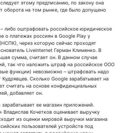
оследует этому предписанию, по закону она
от оборота на том рынке, где было допущено
e – либо оштрафовать российское юридическое
е о платежах россиян в Google Play у
(НСПК), через которую сейчас проходят
снователь Liveinternet Герман Клименко. В
шая сумма, считает он. В данном случае
ий, так что наложить штраф на российское ООО
овые функции) невозможно – штрафовать надо
рит Кудрявцев. Сколько Google зарабатывает на
ет считать на основе конфиденциальных
ей, добавляет он.
о зарабатывает ее магазин приложений.
 Владислав Кочетков оценивает выручку
исходит из оценки мировой выручки магазина
оссийских пользователей устройств под