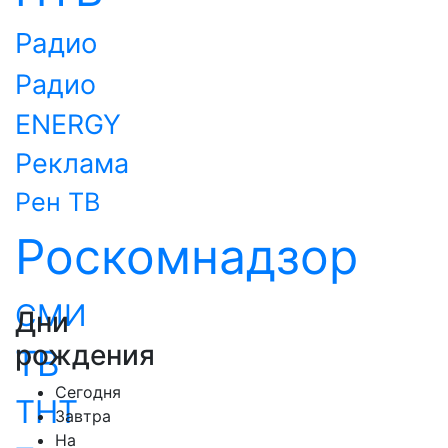
Радио
Радио
ENERGY
Реклама
Рен ТВ
Роскомнадзор
СМИ
Дни
рождения
ТВ
Сегодня
ТНТ
Завтра
На