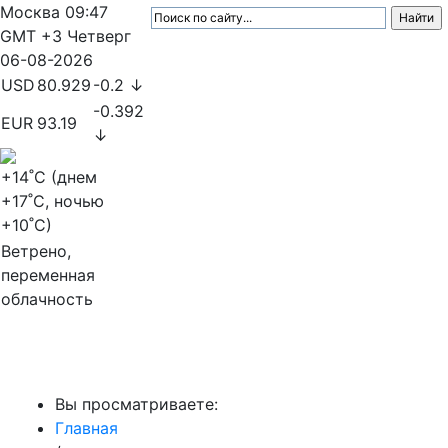
Москва
09:47
GMT +3
Четверг
06-08-2026
USD
80.929
-0.2 ↓
-0.392
EUR
93.19
↓
+14
˚C (днем
+17
˚C, ночью
+10
˚C)
Ветрено,
переменная
облачность
МедиаПрофи
Вы просматриваете:
Главная