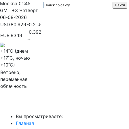
Москва
01:45
GMT +3
Четверг
06-08-2026
USD
80.929
-0.2 ↓
-0.392
EUR
93.19
↓
+14
˚C (днем
+17
˚C, ночью
+10
˚C)
Ветрено,
переменная
облачность
МедиаПрофи
Вы просматриваете:
Главная