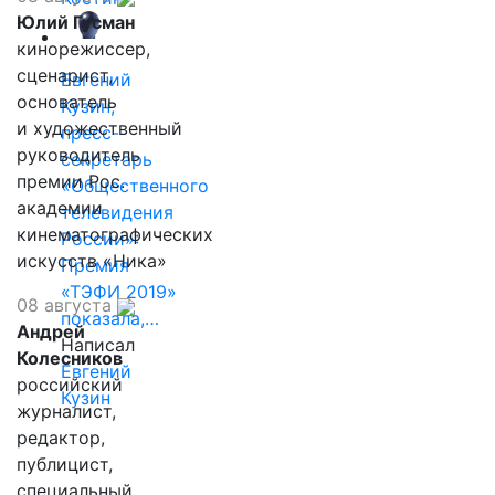
Юлий Гусман
кинорежиссер,
сценарист,
Евгений
основатель
Кузин,
и художественный
пресс-
руководитель
секретарь
премии Рос.
«Общественного
академии
телевидения
кинематографических
России»:
искусств «Ника»
Премия
«ТЭФИ 2019»
08 августа
показала,…
Андрей
Написал
Колесников
Евгений
российский
Кузин
журналист,
редактор,
публицист,
специальный