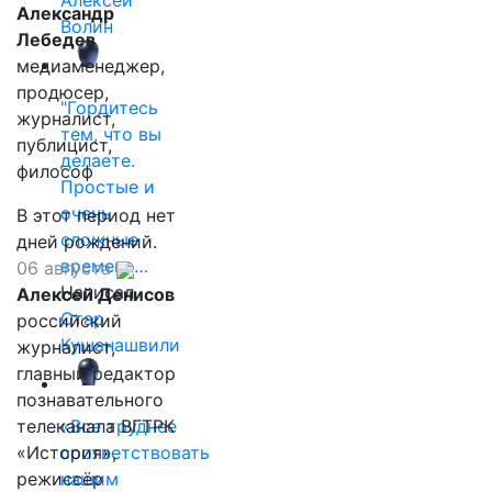
Алексей
Александр
Волин
Лебедев
медиаменеджер,
продюсер,
"Гордитесь
журналист,
тем, что вы
публицист,
делаете.
философ
Простые и
очень
В этот период нет
сложные
дней рождений.
времена…
06 августа
Написал
Алексей Денисов
Отар
российский
Кушанашвили
журналист,
главный редактор
познавательного
телеканала ВГТРК
«Все труднее
«История»,
соответствовать
режиссёр
нашим