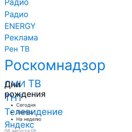
Радио
Радио
ENERGY
Реклама
Рен ТВ
Роскомнадзор
ТВ
СМИ
Дни
рождения
ТНТ
Сегодня
Телевидение
Завтра
На неделю
Яндекс
06 августа