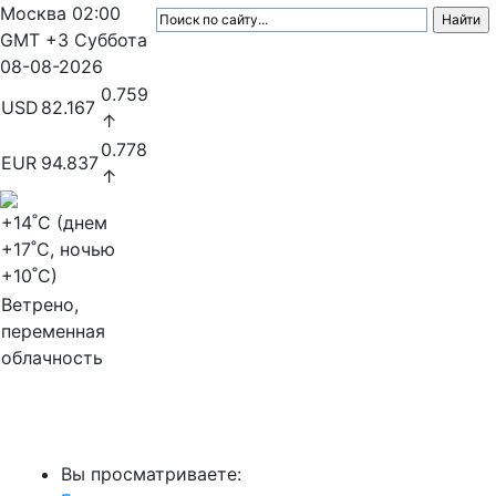
Москва
02:00
GMT +3
Суббота
08-08-2026
0.759
USD
82.167
↑
0.778
EUR
94.837
↑
+14
˚C (днем
+17
˚C, ночью
+10
˚C)
Ветрено,
переменная
облачность
МедиаПрофи
Вы просматриваете: