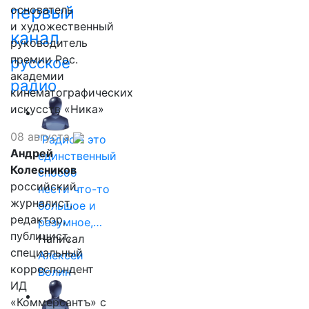
первый
основатель
и художественный
канал
руководитель
премии Рос.
русское
академии
радио
кинематографических
искусств «Ника»
08 августа
"Радио - это
Андрей
единственный
Колесников
способ
российский
нести что-то
журналист,
большое и
редактор,
разумное,…
публицист,
Написал
специальный
Алексей
корреспондент
Волин
ИД
«Коммерсантъ» с