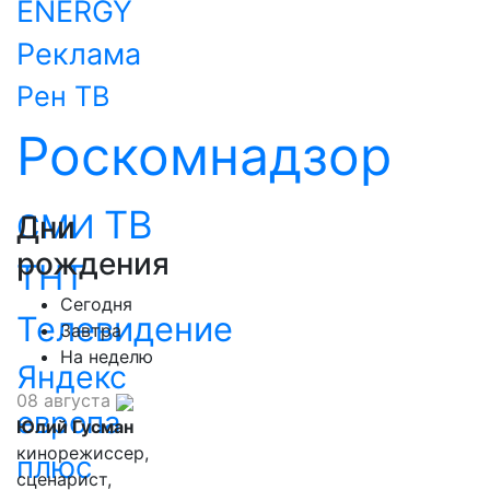
ENERGY
Реклама
Рен ТВ
Роскомнадзор
ТВ
СМИ
Дни
рождения
ТНТ
Сегодня
Телевидение
Завтра
На неделю
Яндекс
08 августа
европа
Юлий Гусман
кинорежиссер,
плюс
сценарист,