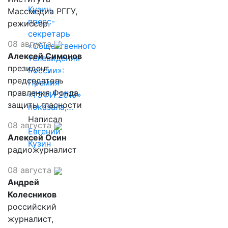
Кузин,
Массмедиа РГГУ,
пресс-
режиссер.
секретарь
08 августа
«Общественного
Алексей Симонов
телевидения
президент,
России»:
председатель
Премия
правления Фонда
«ТЭФИ 2019»
защиты гласности
показала,…
Написал
08 августа
Евгений
Алексей Осин
Кузин
радиожурналист
08 августа
Андрей
Колесников
российский
журналист,