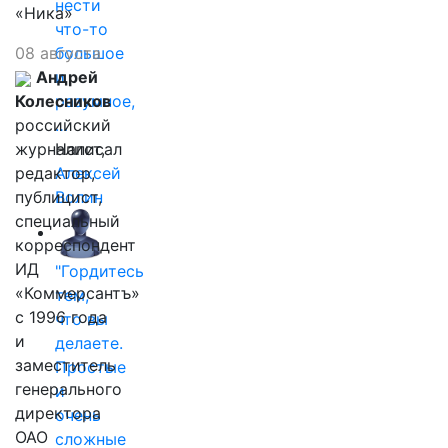
нести
«Ника»
что-то
08 августа
большое
Андрей
и
Колесников
разумное,
российский
…
журналист,
Написал
редактор,
Алексей
публицист,
Волин
специальный
корреспондент
ИД
"Гордитесь
«Коммерсантъ»
тем,
с 1996 года
что вы
и
делаете.
заместитель
Простые
генерального
и
директора
очень
ОАО
сложные