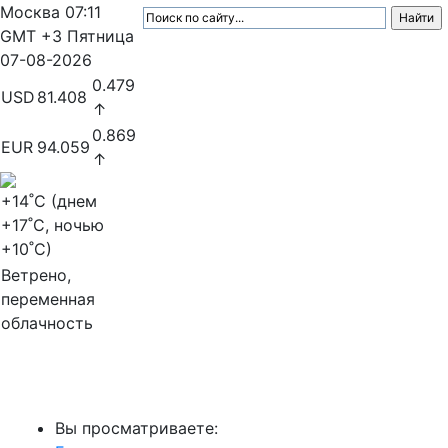
Москва
07:11
GMT +3
Пятница
07-08-2026
0.479
USD
81.408
↑
0.869
EUR
94.059
↑
+14
˚C (днем
+17
˚C, ночью
+10
˚C)
Ветрено,
переменная
облачность
МедиаПрофи
Вы просматриваете: