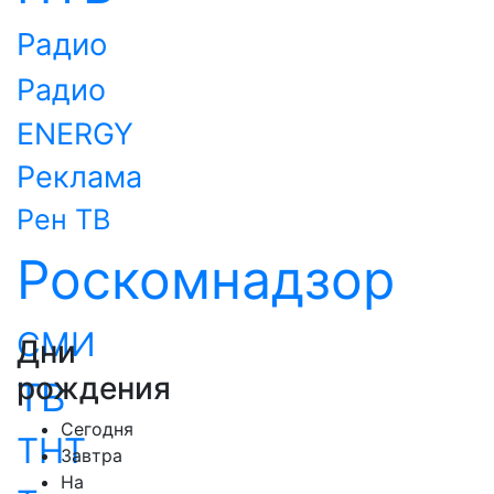
Радио
Радио
ENERGY
Реклама
Рен ТВ
Роскомнадзор
СМИ
Дни
рождения
ТВ
Сегодня
ТНТ
Завтра
На