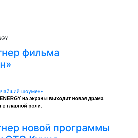
RGY
тнер фильма
н»
ENERGY на экраны выходит новая драма
в главной роли.
тнер новой программы