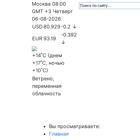
Москва
08:00
GMT +3
Четверг
06-08-2026
USD
80.929
-0.2 ↓
-0.392
EUR
93.19
↓
+14
˚C (днем
+17
˚C, ночью
+10
˚C)
Ветрено,
переменная
облачность
МедиаПрофи
Главное
Медиарыно
Вы просматриваете:
Главная