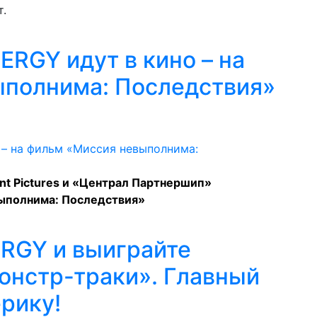
т.
RGY идут в кино – на
ыполнима: Последствия»
t Pictures и «Централ Партнершип»
ыполнима: Последствия»
RGY и выиграйте
онстр-траки». Главный
ерику!