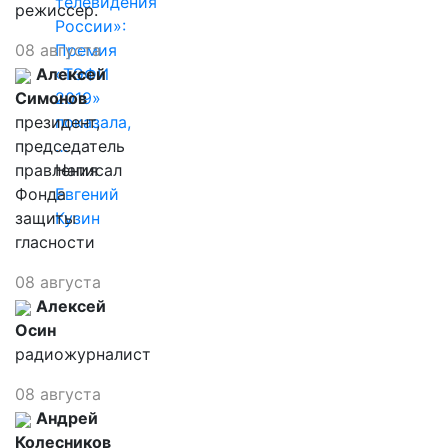
телевидения
режиссер.
России»:
08 августа
Премия
Алексей
«ТЭФИ
Симонов
2019»
президент,
показала,
председатель
…
правления
Написал
Фонда
Евгений
защиты
Кузин
гласности
08 августа
Алексей
Осин
радиожурналист
08 августа
Андрей
Колесников