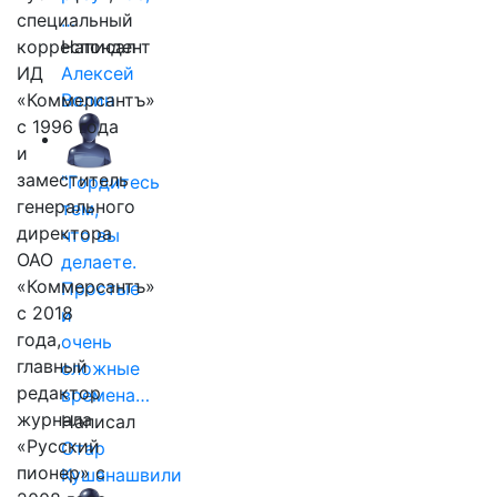
специальный
…
корреспондент
Написал
ИД
Алексей
«Коммерсантъ»
Волин
с 1996 года
и
заместитель
"Гордитесь
генерального
тем,
директора
что вы
ОАО
делаете.
«Коммерсантъ»
Простые
с 2018
и
года,
очень
главный
сложные
редактор
времена…
журнала
Написал
«Русский
Отар
пионер» с
Кушанашвили