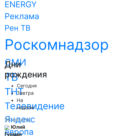
ENERGY
Реклама
Рен ТВ
Роскомнадзор
СМИ
Дни
рождения
ТВ
Сегодня
ТНТ
Завтра
На
Телевидение
неделю
Яндекс
08 августа
Юлий
европа
Гусман