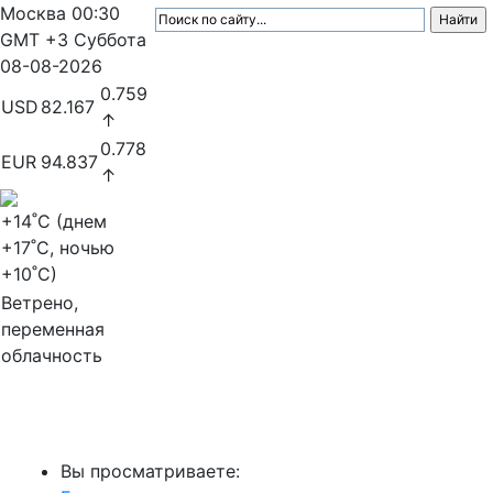
Москва
00:30
GMT +3
Суббота
08-08-2026
0.759
USD
82.167
↑
0.778
EUR
94.837
↑
+14
˚C (днем
+17
˚C, ночью
+10
˚C)
Ветрено,
переменная
облачность
МедиаПрофи
Вы просматриваете: