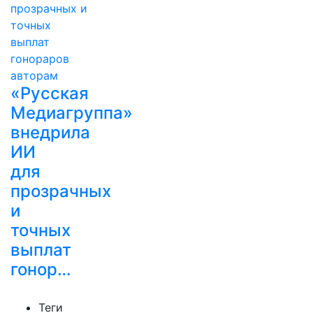
«Русская
Медиагруппа»
внедрила
ИИ
для
прозрачных
и
точных
выплат
гонор…
Теги