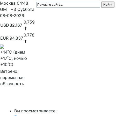
Москва
04:48
GMT +3
Суббота
08-08-2026
0.759
USD
82.167
↑
0.778
EUR
94.837
↑
+14
˚C (днем
+17
˚C, ночью
+10
˚C)
Ветрено,
переменная
облачность
МедиаПрофи
Вы просматриваете: