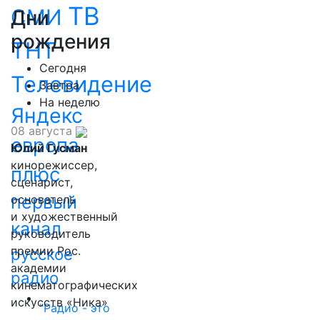
ТВ
СМИ
Дни
рождения
ТНТ
Сегодня
Телевидение
Завтра
На неделю
Яндекс
08 августа
европа
Юлий Гусман
кинорежиссер,
плюс
сценарист,
первый
основатель
и художественный
канал
руководитель
премии Рос.
русское
академии
радио
кинематографических
искусств «Ника»
"Радио - это