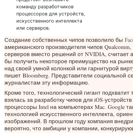
команду разработчиков
процессоров для устройств,
искусственного интеллекта
или серверов.
Создание собственных чипов позволило бы
Fac
американского производителя чипов
Qualcomm,
серверов вместо
решений от NVIDIA, считает а
бы
получить некоторое преимущество на рынке
над своей умной колонкой или гарнитурой вирт
пишет
Bloomberg
. Представители социальной с
журналистам эту информацию.
Кроме того, технологический гигант подхватит 
взялась за разработку чипов для iOS-устройст
процессоры Intel на компьютерах Mac.
Google т
технологией искусственного интеллекта,
ориен
изображений
. В прошлом году компания внедри
вероятно, что амбиции у компании, конкурирую