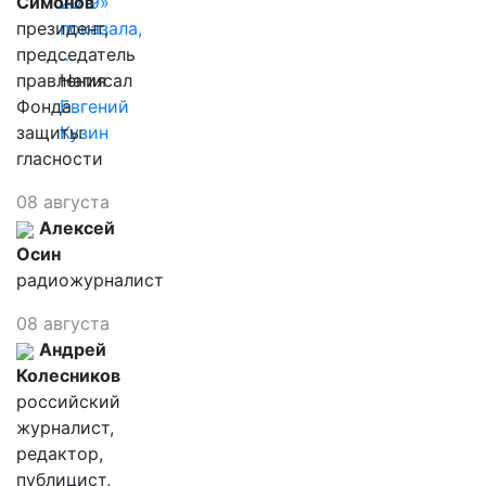
Симонов
2019»
президент,
показала,
председатель
…
правления
Написал
Фонда
Евгений
защиты
Кузин
гласности
08 августа
Алексей
Осин
радиожурналист
08 августа
Андрей
Колесников
российский
журналист,
редактор,
публицист,