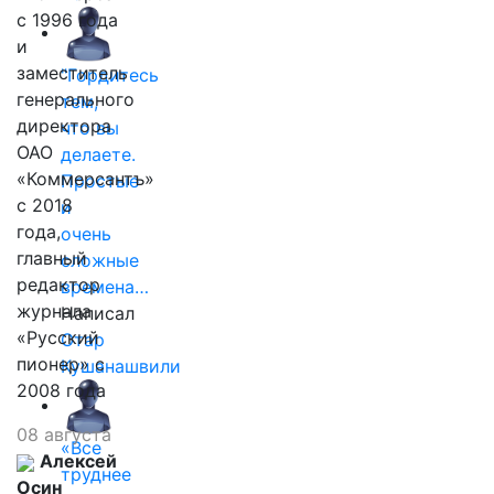
с 1996 года
и
заместитель
"Гордитесь
генерального
тем,
директора
что вы
ОАО
делаете.
«Коммерсантъ»
Простые
с 2018
и
года,
очень
главный
сложные
редактор
времена…
журнала
Написал
«Русский
Отар
пионер» с
Кушанашвили
2008 года
08 августа
«Все
Алексей
труднее
Осин