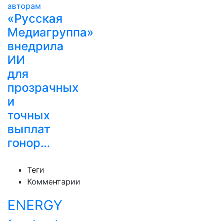
«Русская
Медиагруппа»
внедрила
ИИ
для
прозрачных
и
точных
выплат
гонор…
Теги
Комментарии
ENERGY