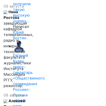
получили
09 августа
такую
Нина
высокую
Ростова
оценку…
заведующая
Написал
кафедрой
Юрий
телевизионных,
Костин
радио и
интернет
технологий
Евгений
факультета
Кузин,
журналистики
пресс-
Института
секретарь
Массмедиа
«Общественного
РГГУ,
телевидения
режиссер.
России»:
08 августа
Премия
Алексей
«ТЭФИ