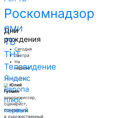
Роскомнадзор
СМИ
Дни
рождения
ТВ
Сегодня
ТНТ
Завтра
На
Телевидение
неделю
Яндекс
08 августа
Юлий
европа
Гусман
кинорежиссер,
плюс
сценарист,
первый
основатель
и художественный