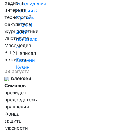
радио и
телевидения
интернет
России»:
технологий
Премия
факультета
«ТЭФИ
журналистики
2019»
Института
показала,
Массмедиа
…
РГГУ,
Написал
режиссер.
Евгений
Кузин
08 августа
Алексей
Симонов
президент,
председатель
правления
Фонда
защиты
гласности