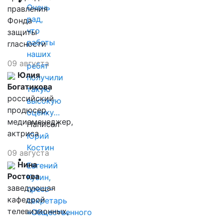
Очень
правления
рад,
Фонда
что
защиты
работы
гласности
наших
09 августа
ребят
Юлия
получили
Богатикова
такую
российский
высокую
продюсер,
оценку…
медиаменеджер,
Написал
актриса
Юрий
Костин
09 августа
Нина
Евгений
Ростова
Кузин,
заведующая
пресс-
кафедрой
секретарь
телевизионных,
«Общественного