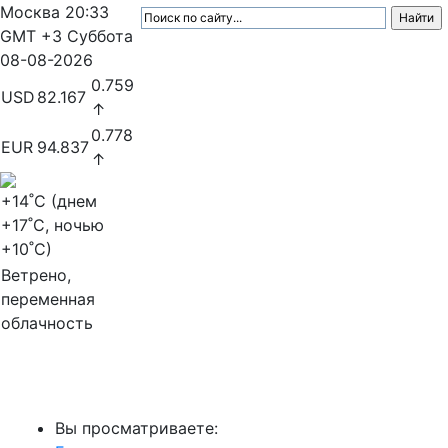
Москва
20:33
GMT +3
Суббота
08-08-2026
0.759
USD
82.167
↑
0.778
EUR
94.837
↑
+14
˚C (днем
+17
˚C, ночью
+10
˚C)
Ветрено,
переменная
облачность
МедиаПрофи
Вы просматриваете: