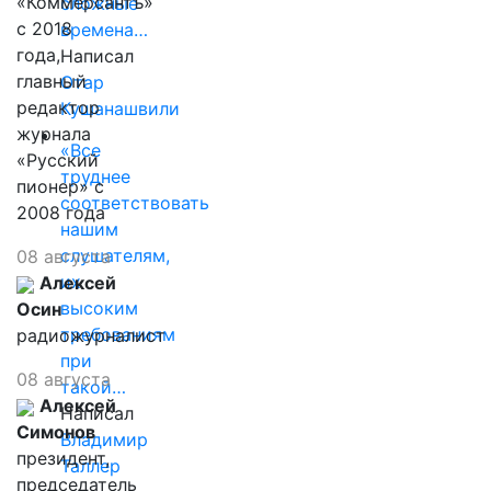
«Коммерсантъ»
сложные
с 2018
времена…
года,
Написал
главный
Отар
редактор
Кушанашвили
журнала
«Все
«Русский
труднее
пионер» с
соответствовать
2008 года
нашим
слушателям,
08 августа
их
Алексей
высоким
Осин
требованиям
радиожурналист
при
08 августа
такой…
Алексей
Написал
Симонов
Владимир
президент,
Таллер
председатель