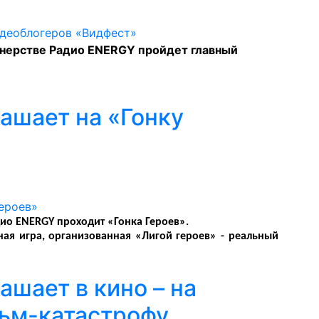
ртнерстве Радио ENERGY пройдет главный
ашает на «Гонку
о ENERGY проходит «Гонка Героев».
ная игра, организованная «Лигой героев» - реальный
шает в кино – на
ьм-катастрофу