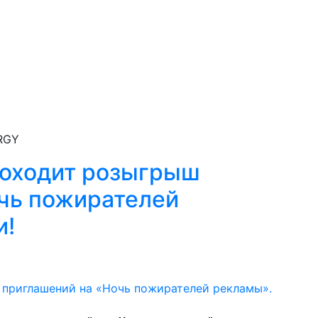
RGY
роходит розыгрыш
чь пожирателей
и!