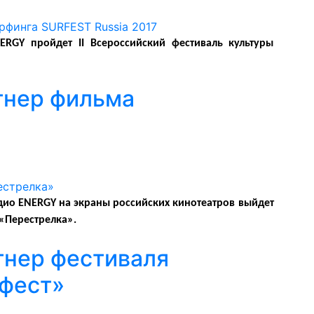
RGY пройдет II Всероссийский фестиваль культуры
тнер фильма
дио ENERGY на экраны российских кинотеатров выйдет
«Перестрелка».
тнер фестиваля
дфест»