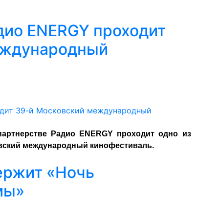
дио ENERGY проходит
еждународный
 партнерстве Радио ENERGY проходит одно из
овский международный кинофестиваль.
ержит «Ночь
мы»