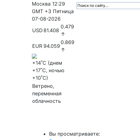
Москва
12:29
GMT +3
Пятница
07-08-2026
0.479
USD
81.408
↑
0.869
EUR
94.059
↑
+14
˚C (днем
+17
˚C, ночью
+10
˚C)
Ветрено,
переменная
облачность
МедиаПрофи
Главное
Медиарыно
Вы просматриваете: