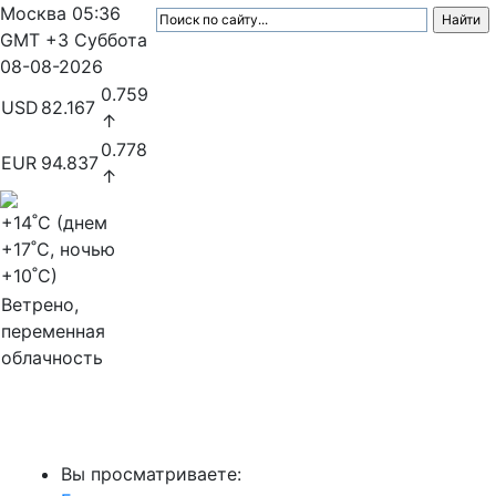
Москва
05:36
GMT +3
Суббота
08-08-2026
0.759
USD
82.167
↑
0.778
EUR
94.837
↑
+14
˚C (днем
+17
˚C, ночью
+10
˚C)
Ветрено,
переменная
облачность
МедиаПрофи
Вы просматриваете: