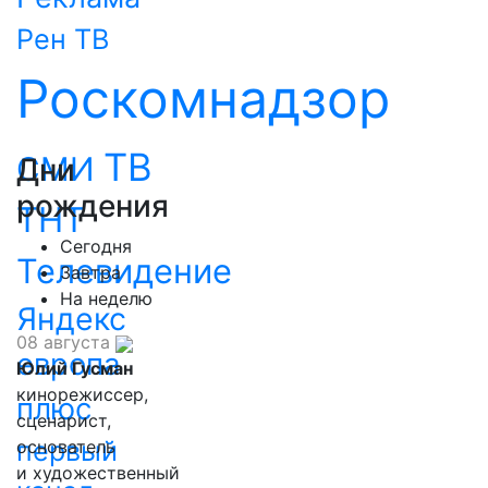
Рен ТВ
Роскомнадзор
ТВ
СМИ
Дни
рождения
ТНТ
Сегодня
Телевидение
Завтра
На неделю
Яндекс
08 августа
европа
Юлий Гусман
кинорежиссер,
плюс
сценарист,
первый
основатель
и художественный