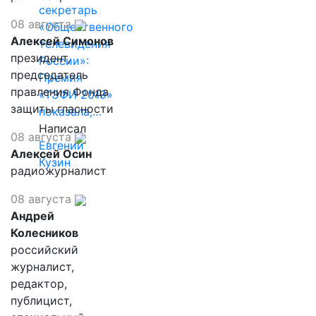
секретарь
08 августа
«Общественного
Алексей Симонов
телевидения
президент,
России»:
председатель
Премия
правления Фонда
«ТЭФИ 2019»
защиты гласности
показала,…
Написал
08 августа
Евгений
Алексей Осин
Кузин
радиожурналист
08 августа
Андрей
Колесников
российский
журналист,
редактор,
публицист,