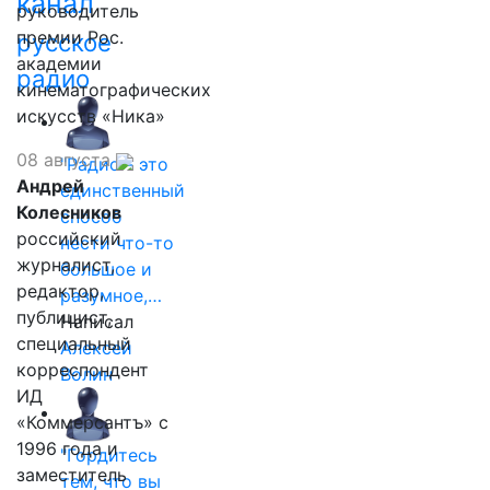
канал
руководитель
премии Рос.
русское
академии
радио
кинематографических
искусств «Ника»
08 августа
"Радио - это
Андрей
единственный
Колесников
способ
российский
нести что-то
журналист,
большое и
редактор,
разумное,…
публицист,
Написал
специальный
Алексей
корреспондент
Волин
ИД
«Коммерсантъ» с
1996 года и
"Гордитесь
заместитель
тем, что вы