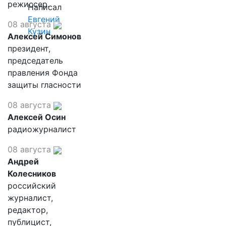
режиссер.
Написал
Евгений
08 августа
Кузин
Алексей Симонов
президент,
председатель
правления Фонда
защиты гласности
08 августа
Алексей Осин
радиожурналист
08 августа
Андрей
Колесников
российский
журналист,
редактор,
публицист,