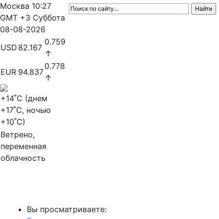
Москва
10:27
GMT +3
Суббота
08-08-2026
0.759
USD
82.167
↑
0.778
EUR
94.837
↑
+14
˚C (днем
+17
˚C, ночью
+10
˚C)
Ветрено,
переменная
облачность
МедиаПрофи
Вы просматриваете: