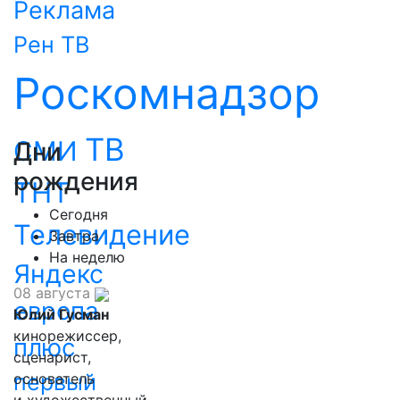
Реклама
Рен ТВ
Роскомнадзор
ТВ
СМИ
Дни
рождения
ТНТ
Сегодня
Телевидение
Завтра
На неделю
Яндекс
08 августа
европа
Юлий Гусман
кинорежиссер,
плюс
сценарист,
первый
основатель