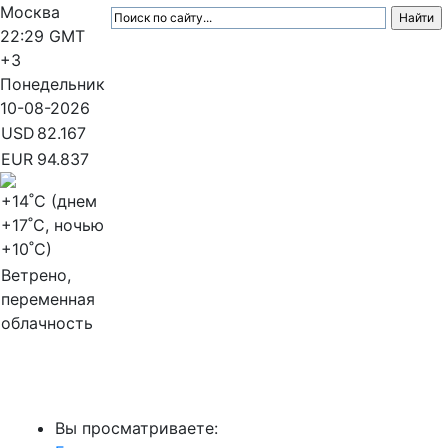
Москва
22:29
GMT
+3
Понедельник
10-08-2026
USD
82.167
EUR
94.837
+14
˚C (днем
+17
˚C, ночью
+10
˚C)
Ветрено,
переменная
облачность
МедиаПрофи
Вы просматриваете: