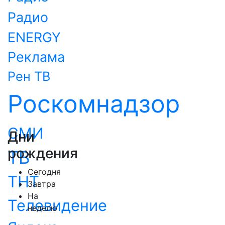
Радио
ENERGY
Реклама
Рен ТВ
Роскомнадзор
СМИ
Дни
рождения
ТВ
Сегодня
ТНТ
Завтра
На
Телевидение
неделю