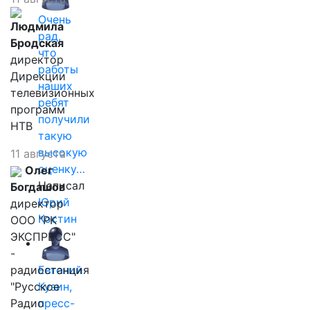
Очень
Людмила
рад,
Бродская
что
директор
работы
Дирекции
наших
телевизионных
ребят
программ
получили
НТВ
такую
высокую
11 августа
оценку…
Олег
Написал
Богдашов
Юрий
директор
Костин
ООО "РК
ЭКСПРЕСС"
-
радиостанция
Евгений
"Русское
Кузин,
Радио
пресс-