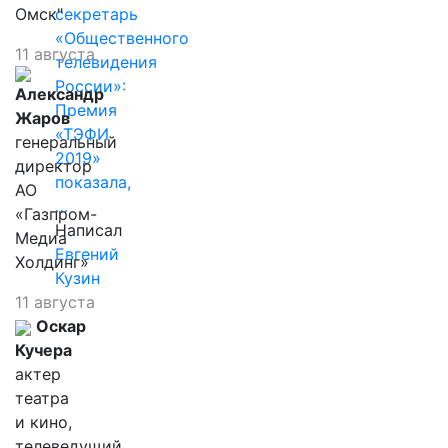
Омск"
секретарь
«Общественного
11 августа
телевидения
России»:
Александр
Премия
Жаров
«ТЭФИ
генеральный
2019»
директор
показала,
АО
…
«Газпром-
Написал
Медиа
Евгений
Холдинг»
Кузин
11 августа
Оскар
Кучера
актер
театра
и кино,
телеведущий