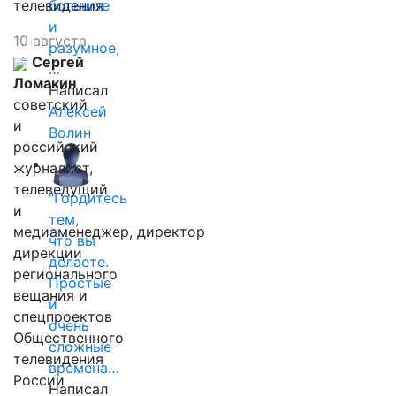
телевидения
большое
и
10 августа
разумное,
Сергей
…
Ломакин
Написал
советский
Алексей
и
Волин
российский
журналист,
телеведущий
"Гордитесь
и
тем,
медиаменеджер, директор
что вы
дирекции
делаете.
регионального
Простые
вещания и
и
спецпроектов
очень
Общественного
сложные
телевидения
времена…
России
Написал