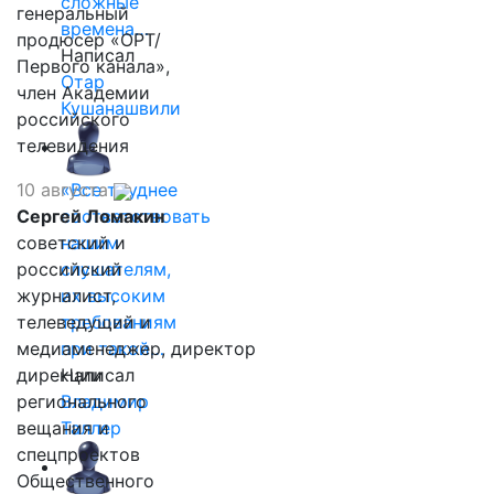
сложные
генеральный
времена…
продюсер «ОРТ/
Написал
Первого канала»,
Отар
член Академии
Кушанашвили
российского
телевидения
10 августа
«Все труднее
Сергей Ломакин
соответствовать
советский и
нашим
российский
слушателям,
журналист,
их высоким
телеведущий и
требованиям
медиаменеджер, директор
при такой…
дирекции
Написал
регионального
Владимир
вещания и
Таллер
спецпроектов
Общественного