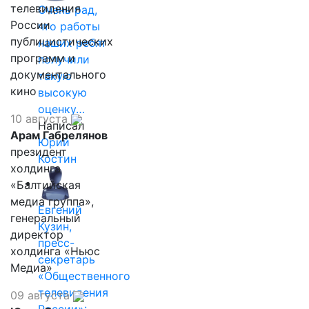
телевидения
Очень рад,
России
что работы
публицистических
наших ребят
программ и
получили
документального
такую
кино
высокую
оценку…
10 августа
Написал
Арам Габрелянов
Юрий
президент
Костин
холдинга
«Балтийская
медиа группа»,
Евгений
генеральный
Кузин,
директор
пресс-
холдинга «Ньюс
секретарь
Медиа»
«Общественного
телевидения
09 августа