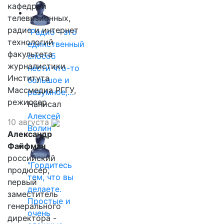
кафедрой
телевизионных,
радио и интернет
"Радио - это
технологий
единственный
факультета
способ
журналистики
нести что-то
Института
большое и
Массмедиа РГГУ,
разумное,…
режиссер.
Написал
Алексей
10 августа
Волин
Александр
Файфман
российский
"Гордитесь
продюсер,
тем, что вы
первый
делаете.
заместитель
Простые и
генерального
очень
директора -