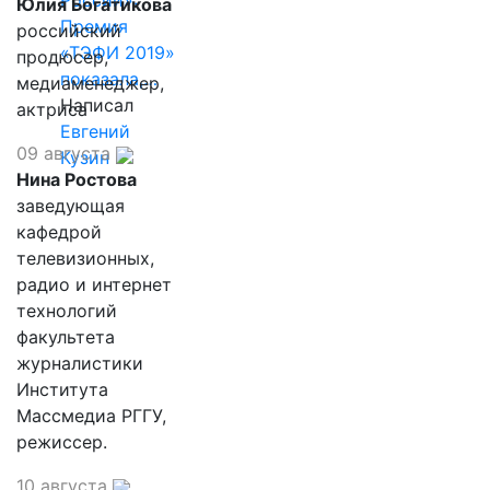
России»:
Юлия Богатикова
Премия
российский
«ТЭФИ 2019»
продюсер,
показала,…
медиаменеджер,
Написал
актриса
Евгений
09 августа
Кузин
Нина Ростова
заведующая
кафедрой
телевизионных,
радио и интернет
технологий
факультета
журналистики
Института
Массмедиа РГГУ,
режиссер.
10 августа