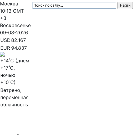
Москва
10:13
GMT
+3
Воскресенье
09-08-2026
USD
82.167
EUR
94.837
+14
˚C (днем
+17
˚C,
ночью
+10
˚C)
Ветрено,
переменная
облачность
МедиаПрофи