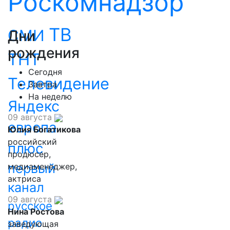
Роскомнадзор
ТВ
СМИ
Дни
рождения
ТНТ
Сегодня
Телевидение
Завтра
На неделю
Яндекс
09 августа
европа
Юлия Богатикова
российский
плюс
продюсер,
первый
медиаменеджер,
актриса
канал
09 августа
русское
Нина Ростова
радио
заведующая