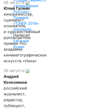
«Общественного
08 августа
телевидения
Юлий Гусман
России»:
кинорежиссер,
Премия
сценарист,
«ТЭФИ 2019»
основатель
показала,…
и художественный
Написал
руководитель
Евгений
премии Рос.
Кузин
академии
кинематографических
искусств «Ника»
08 августа
Андрей
Колесников
российский
журналист,
редактор,
публицист,