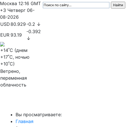
Москва
12:16
GMT
+3
Четверг
06-
08-2026
USD
80.929
-0.2 ↓
-0.392
EUR
93.19
↓
+14
˚C (днем
+17
˚C, ночью
+10
˚C)
Ветрено,
переменная
облачность
МедиаПрофи
Вы просматриваете:
Главная