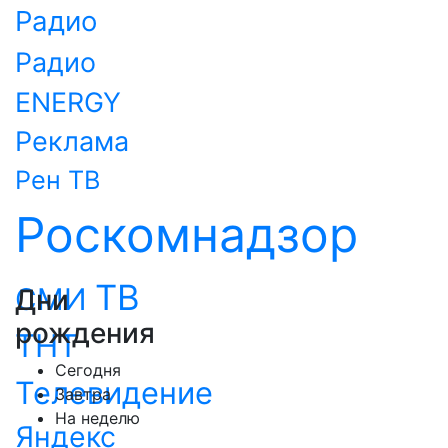
Радио
Радио
ENERGY
Реклама
Рен ТВ
Роскомнадзор
ТВ
СМИ
Дни
рождения
ТНТ
Сегодня
Телевидение
Завтра
На неделю
Яндекс