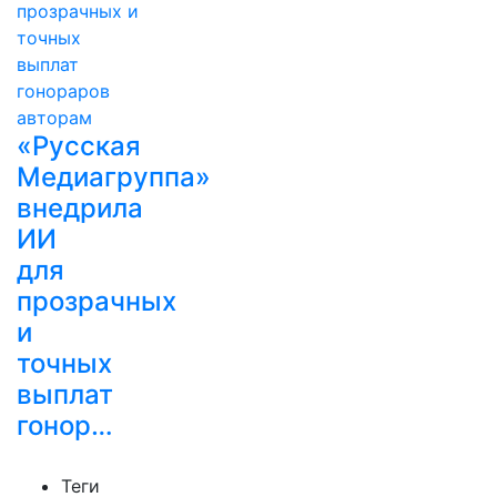
«Русская
Медиагруппа»
внедрила
ИИ
для
прозрачных
и
точных
выплат
гонор…
Теги