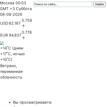
Москва
00:03
GMT +3
Суббота
08-08-2026
0.759
USD
82.167
↑
0.778
EUR
94.837
↑
+14
˚C (днем
+17
˚C, ночью
+10
˚C)
Ветрено,
переменная
облачность
МедиаПрофи
Вы просматриваете: