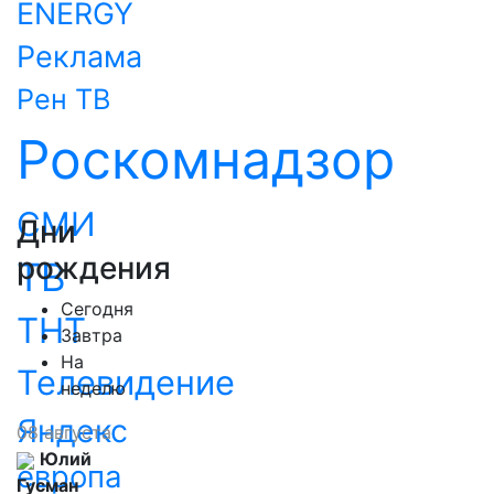
ENERGY
Реклама
Рен ТВ
Роскомнадзор
СМИ
Дни
рождения
ТВ
Сегодня
ТНТ
Завтра
На
Телевидение
неделю
Яндекс
08 августа
Юлий
европа
Гусман