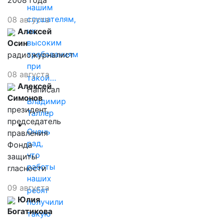
2008 года
нашим
слушателям,
08 августа
их
Алексей
высоким
Осин
требованиям
радиожурналист
при
08 августа
такой…
Алексей
Написал
Симонов
Владимир
президент,
Таллер
председатель
Очень
правления
рад,
Фонда
что
защиты
работы
гласности
наших
09 августа
ребят
Юлия
получили
Богатикова
такую