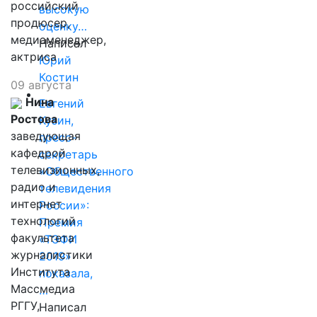
российский
высокую
продюсер,
оценку…
медиаменеджер,
Написал
актриса
Юрий
Костин
09 августа
Нина
Евгений
Ростова
Кузин,
заведующая
пресс-
кафедрой
секретарь
телевизионных,
«Общественного
радио и
телевидения
интернет
России»:
технологий
Премия
факультета
«ТЭФИ
журналистики
2019»
Института
показала,
Массмедиа
…
РГГУ,
Написал