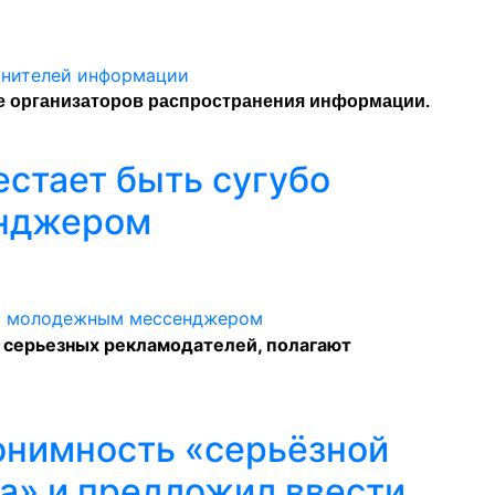
е
организаторов распространения информации.
рестает быть сугубо
нджером
 серьезных рекламодателей, полагают
онимность «серьёзной
а» и предложил ввести