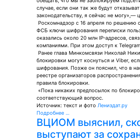
обещать, что мы не заблокируем подсет
случае, если они так же будут отказыва
законодательству, я сейчас не могу»,— 
Роскомнадзор с 16 апреля по решению с
ФСБ ключи шифрования переписки польз
оказались около 20 млн IP-адресов, св
компаниями. При этом доступ к Telegram
Ранее глава Минкомсвязи Николай Ники
блокировки
могут коснуться и Viber
, ес
шифрования. Позже он пояснил, что в н
реестре организаторов распространения
правила блокировки.
«Пока никаких предпосылок по блокиров
соответствующий вопрос.
Источник: текст и фото
Лениздат.ру
Подробнее ...
ВЦИОМ выяснил, ско
выступают за сохра