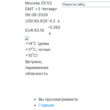
Москва
05:53
GMT +3
Четверг
06-08-2026
USD
80.929
-0.2 ↓
-0.392
EUR
93.19
↓
+14
˚C (днем
+17
˚C, ночью
+10
˚C)
Ветрено,
переменная
облачность
МедиаПрофи
Главное
Медиарыно
Вы просматриваете:
Главная