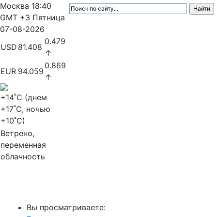
Москва
18:40
GMT +3
Пятница
07-08-2026
0.479
USD
81.408
↑
0.869
EUR
94.059
↑
+14
˚C (днем
+17
˚C, ночью
+10
˚C)
Ветрено,
переменная
облачность
МедиаПрофи
Вы просматриваете: