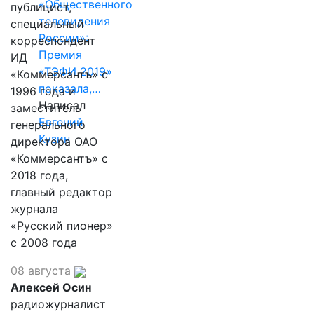
«Общественного
публицист,
телевидения
специальный
России»:
корреспондент
Премия
ИД
«ТЭФИ 2019»
«Коммерсантъ» с
показала,…
1996 года и
Написал
заместитель
Евгений
генерального
Кузин
директора ОАО
«Коммерсантъ» с
2018 года,
главный редактор
журнала
«Русский пионер»
с 2008 года
08 августа
Алексей Осин
радиожурналист