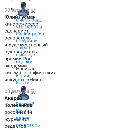
08 августа
Юлий Гусман
Очень рад,
кинорежиссер,
что работы
сценарист,
наших ребят
основатель
получили
и художественный
такую
руководитель
высокую
премии Рос.
оценку…
академии
Написал
кинематографических
Юрий
искусств «Ника»
Костин
08 августа
Андрей
Евгений
Колесников
Кузин,
российский
пресс-
журналист,
секретарь
редактор,