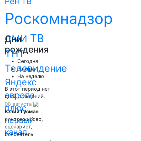
Рен ТВ
Роскомнадзор
ТВ
СМИ
Дни
рождения
ТНТ
Сегодня
Телевидение
Завтра
На неделю
Яндекс
В этот период нет
европа
дней рождений.
08 августа
плюс
Юлий Гусман
первый
кинорежиссер,
сценарист,
канал
основатель