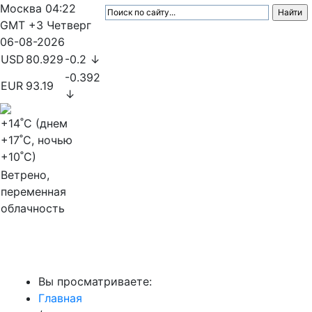
Москва
04:22
GMT +3
Четверг
06-08-2026
USD
80.929
-0.2 ↓
-0.392
EUR
93.19
↓
+14
˚C (днем
+17
˚C, ночью
+10
˚C)
Ветрено,
переменная
облачность
МедиаПрофи
Вы просматриваете:
Главная