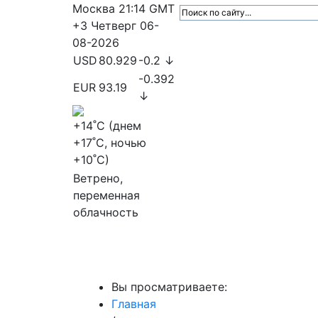
Москва
21:14
GMT
+3
Четверг
06-
08-2026
USD
80.929
-0.2 ↓
-0.392
EUR
93.19
↓
+14
˚C (днем
+17
˚C, ночью
+10
˚C)
Ветрено,
переменная
облачность
МедиаПрофи
Главное
Медиарыно
Вы просматриваете:
Главная