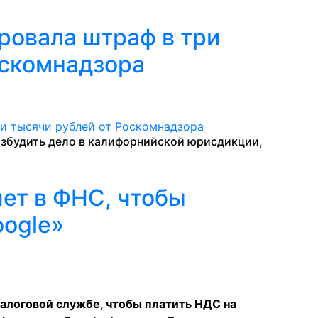
ровала штраф в три
оскомнадзора
озбудить дело в калифорнийской юрисдикции,
чет в ФНС, чтобы
oogle»
налоговой службе, чтобы платить НДС на