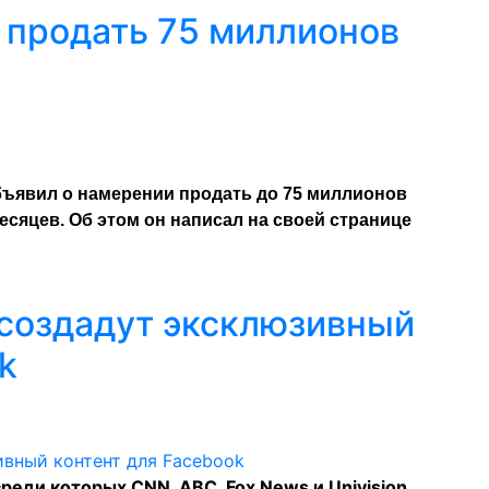
 продать 75 миллионов
бъявил о намерении продать до 75 миллионов
есяцев. Об этом он написал на своей странице
создадут эксклюзивный
k
реди которых CNN, ABC, Fox News и Univision,