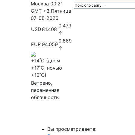
Москва
00:21
GMT +3
Пятница
07-08-2026
0.479
USD
81.408
↑
0.869
EUR
94.059
↑
+14
˚C (днем
+17
˚C, ночью
+10
˚C)
Ветрено,
переменная
облачность
МедиаПрофи
Главное
Медиарыно
Вы просматриваете: