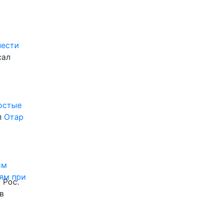
нести
сал
ростые
л
Отар
им
ям при
 Рос.
в