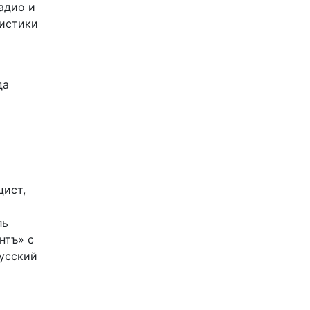
адио и
листики
да
цист,
ль
нтъ» с
Русский