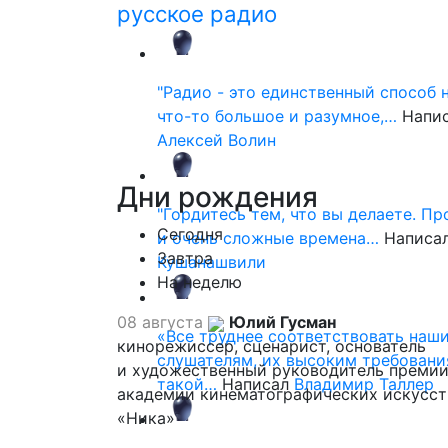
русское радио
"Радио - это единственный способ 
что-то большое и разумное,…
Напи
Алексей Волин
Дни
рождения
"Гордитесь тем, что вы делаете. П
Сегодня
и очень сложные времена…
Написа
Завтра
Кушанашвили
На неделю
08 августа
Юлий Гусман
«Все труднее соответствовать наш
кинорежиссер, сценарист, основатель
слушателям, их высоким требовани
и художественный руководитель премии
такой…
Написал
Владимир Таллер
академии кинематографических искусст
«Ника»