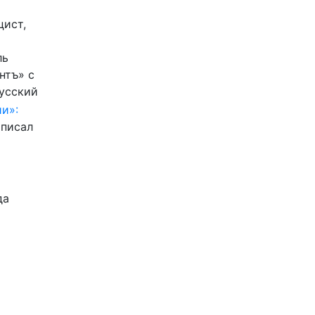
цист,
ль
нтъ» с
Русский
и»:
писал
да