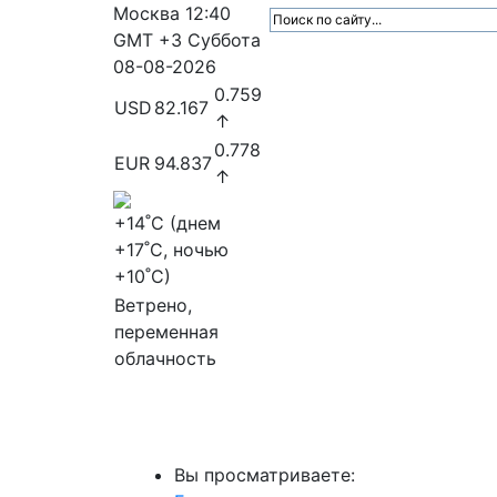
Москва
12:40
GMT +3
Суббота
08-08-2026
0.759
USD
82.167
↑
0.778
EUR
94.837
↑
+14
˚C (днем
+17
˚C, ночью
+10
˚C)
Ветрено,
переменная
облачность
МедиаПрофи
Главное
Медиарыно
Вы просматриваете: