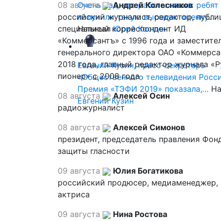
08 августа
Очень рад, что работы наших ребят
Андрей Колесников
российский журналист, редактор, публи
получили такую высокую оценку…
специальный корреспондент ИД
Написал
Юрий Костин
«Коммерсантъ» с 1996 года и заместите
генерального директора ОАО «Коммерса
2018 года, главный редактор журнала «
Евгений Кузин, пресс-секретарь
пионер» с 2008 года
«Общественного телевидения Росси
Премия «ТЭФИ 2019» показала,…
На
08 августа
Алексей Осин
Евгений Кузин
радиожурналист
08 августа
Алексей Симонов
президент, председатель правления Фон
защиты гласности
09 августа
Юлия Богатикова
российский продюсер, медиаменеджер,
актриса
09 августа
Нина Ростова