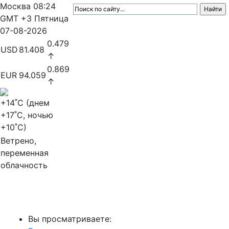
Москва
08:24
GMT +3
Пятница
07-08-2026
0.479
USD
81.408
↑
0.869
EUR
94.059
↑
+14
˚C (днем
+17
˚C, ночью
+10
˚C)
Ветрено,
переменная
облачность
МедиаПрофи
Вы просматриваете: