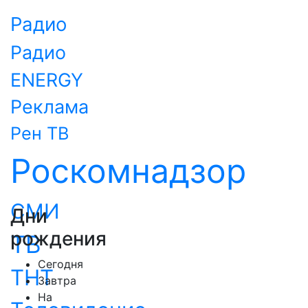
Радио
Радио
ENERGY
Реклама
Рен ТВ
Роскомнадзор
СМИ
Дни
рождения
ТВ
Сегодня
ТНТ
Завтра
На