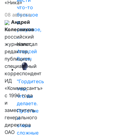
нести
«Ника»
что-то
08 августа
большое
Андрей
и
Колесников
разумное,
российский
…
журналист,
Написал
редактор,
Алексей
публицист,
Волин
специальный
корреспондент
ИД
"Гордитесь
«Коммерсантъ»
тем,
с 1996 года
что вы
и
делаете.
заместитель
Простые
генерального
и
директора
очень
ОАО
сложные