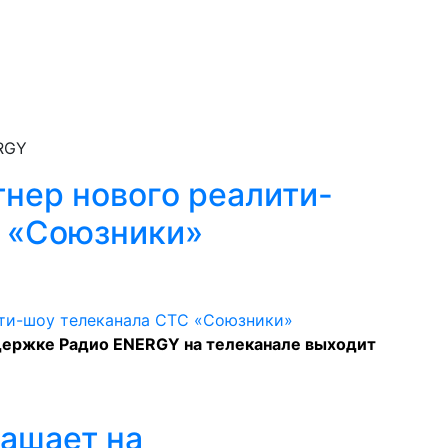
RGY
тнер нового реалити-
С «Союзники»
держке Радио ENERGY на телеканале выходит
ашает на