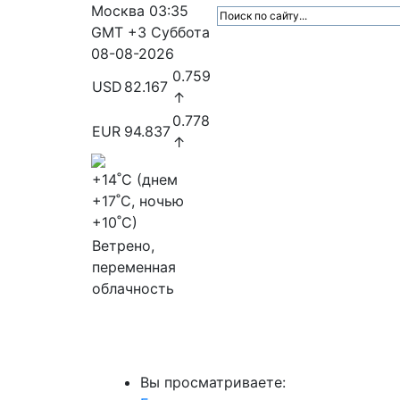
Москва
03:35
GMT +3
Суббота
08-08-2026
0.759
USD
82.167
↑
0.778
EUR
94.837
↑
+14
˚C (днем
+17
˚C, ночью
+10
˚C)
Ветрено,
переменная
облачность
МедиаПрофи
Главное
Медиарыно
Вы просматриваете: