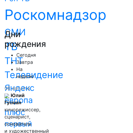
Роскомнадзор
СМИ
Дни
рождения
ТВ
Сегодня
ТНТ
Завтра
На
Телевидение
неделю
Яндекс
08 августа
Юлий
европа
Гусман
кинорежиссер,
плюс
сценарист,
первый
основатель
и художественный