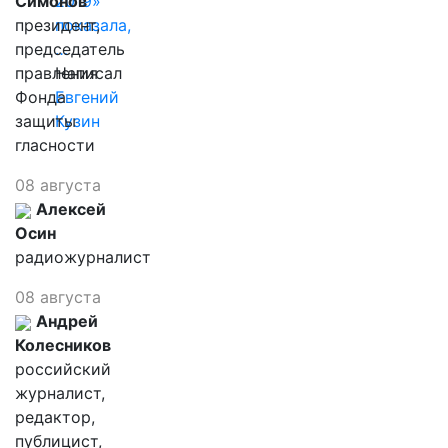
Симонов
2019»
президент,
показала,
председатель
…
правления
Написал
Фонда
Евгений
защиты
Кузин
гласности
08 августа
Алексей
Осин
радиожурналист
08 августа
Андрей
Колесников
российский
журналист,
редактор,
публицист,