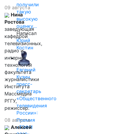
получили
09 августа
такую
Нина
высокую
Ростова
оценку…
заведующая
Написал
кафедрой
Юрий
телевизионных,
Костин
радио и
интернет
технологий
Евгений
факультета
Кузин,
журналистики
пресс-
Института
секретарь
Массмедиа
«Общественного
РГГУ,
телевидения
режиссер.
России»:
08 августа
Премия
Алексей
«ТЭФИ