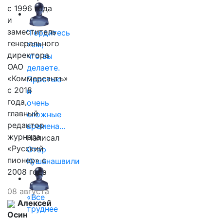
с 1996 года
и
заместитель
"Гордитесь
генерального
тем,
директора
что вы
ОАО
делаете.
«Коммерсантъ»
Простые
с 2018
и
года,
очень
главный
сложные
редактор
времена…
журнала
Написал
«Русский
Отар
пионер» с
Кушанашвили
2008 года
08 августа
«Все
Алексей
труднее
Осин