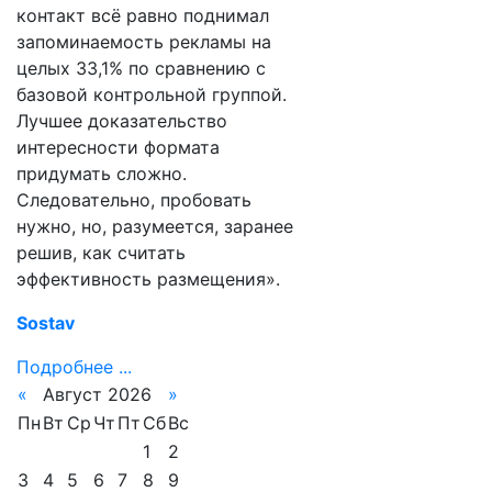
контакт всё равно поднимал
запоминаемость рекламы на
целых 33,1% по сравнению с
базовой контрольной группой.
Лучшее доказательство
интересности формата
придумать сложно.
Следовательно, пробовать
нужно, но, разумеется, заранее
решив, как считать
эффективность размещения».
Sostav
Подробнее ...
«
Август 2026
»
Пн
Вт
Ср
Чт
Пт
Сб
Вс
1
2
3
4
5
6
7
8
9