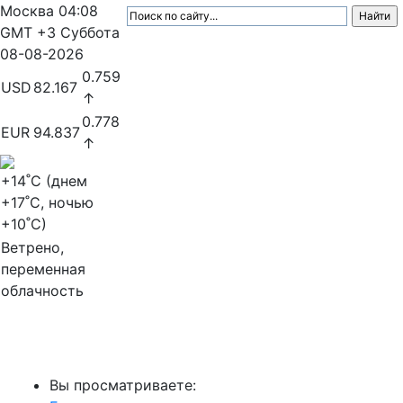
Москва
04:08
GMT +3
Суббота
08-08-2026
0.759
USD
82.167
↑
0.778
EUR
94.837
↑
+14
˚C (днем
+17
˚C, ночью
+10
˚C)
Ветрено,
переменная
облачность
МедиаПрофи
Вы просматриваете: