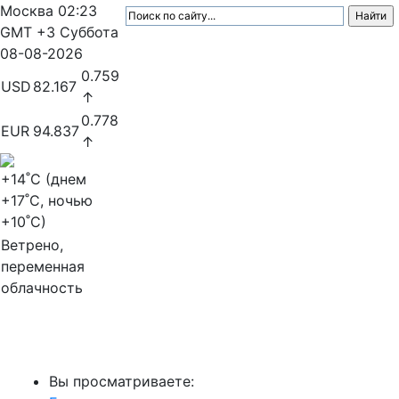
Москва
02:23
GMT +3
Суббота
08-08-2026
0.759
USD
82.167
↑
0.778
EUR
94.837
↑
+14
˚C (днем
+17
˚C, ночью
+10
˚C)
Ветрено,
переменная
облачность
МедиаПрофи
Вы просматриваете: