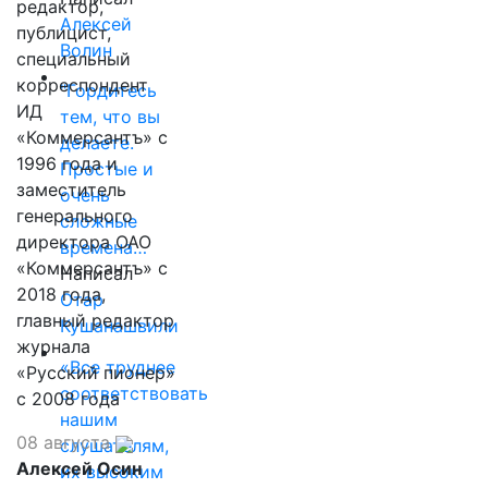
редактор,
Алексей
публицист,
Волин
специальный
корреспондент
"Гордитесь
ИД
тем, что вы
«Коммерсантъ» с
делаете.
1996 года и
Простые и
заместитель
очень
генерального
сложные
директора ОАО
времена…
«Коммерсантъ» с
Написал
2018 года,
Отар
главный редактор
Кушанашвили
журнала
«Все труднее
«Русский пионер»
соответствовать
с 2008 года
нашим
08 августа
слушателям,
Алексей Осин
их высоким