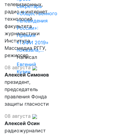
телевизионных,
секретарь
радио и интернет
«Общественного
технологий
телевидения
факультета
России»:
журналистики
Премия
Института
«ТЭФИ 2019»
Массмедиа РГГУ,
показала,…
режиссер.
Написал
Евгений
08 августа
Кузин
Алексей Симонов
президент,
председатель
правления Фонда
защиты гласности
08 августа
Алексей Осин
радиожурналист