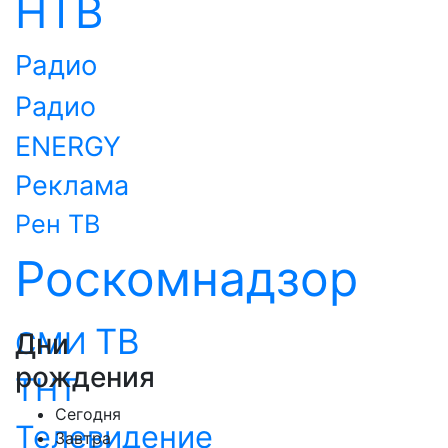
НТВ
Радио
Радио
ENERGY
Реклама
Рен ТВ
Роскомнадзор
ТВ
СМИ
Дни
рождения
ТНТ
Сегодня
Телевидение
Завтра