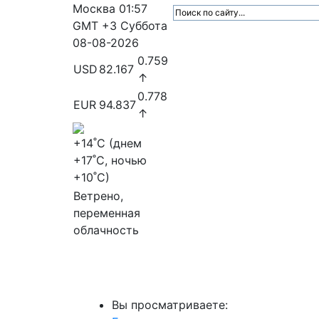
Москва
01:57
GMT +3
Суббота
08-08-2026
0.759
USD
82.167
↑
0.778
EUR
94.837
↑
+14
˚C (днем
+17
˚C, ночью
+10
˚C)
Ветрено,
переменная
облачность
МедиаПрофи
Главное
Медиарыно
Вы просматриваете: