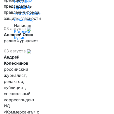
президент,
России»:
председатель
Премия
правления Фонда
«ТЭФИ 2019»
защиты гласности
показала,…
Написал
08 августа
Евгений
Алексей Осин
Кузин
радиожурналист
08 августа
Андрей
Колесников
российский
журналист,
редактор,
публицист,
специальный
корреспондент
ИД
«Коммерсантъ» с