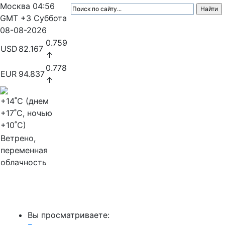
Москва
04:56
GMT +3
Суббота
08-08-2026
0.759
USD
82.167
↑
0.778
EUR
94.837
↑
+14
˚C (днем
+17
˚C, ночью
+10
˚C)
Ветрено,
переменная
облачность
МедиаПрофи
Вы просматриваете: