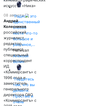
кинематографических
искусств «Ника»
08 августа
"Радио - это
Андрей
единственный
Колесников
способ
российский
нести что-то
журналист,
большое и
редактор,
разумное,…
публицист,
Написал
специальный
Алексей
корреспондент
Волин
ИД
«Коммерсантъ» с
1996 года и
"Гордитесь
заместитель
тем, что вы
генерального
делаете.
директора ОАО
Простые и
«Коммерсантъ» с
очень