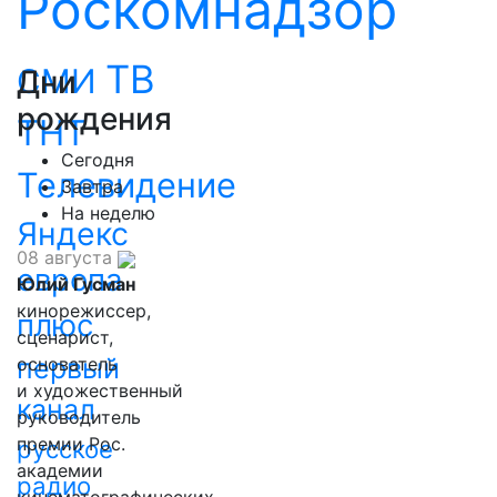
Роскомнадзор
ТВ
СМИ
Дни
рождения
ТНТ
Сегодня
Телевидение
Завтра
На неделю
Яндекс
08 августа
европа
Юлий Гусман
кинорежиссер,
плюс
сценарист,
первый
основатель
и художественный
канал
руководитель
премии Рос.
русское
академии
радио