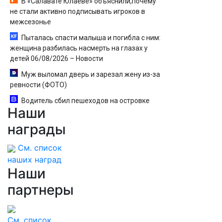
В «Салавате Юлаеве» объяснили,почему
не стали активно подписывать игроков в
межсезонье
Пыталась спасти малыша и погибла с ним:
женщина разбилась насмерть на глазах у
детей 06/08/2026 – Новости
Муж выломал дверь и зарезал жену из-за
ревности (ФОТО)
Водитель сбил пешеходов на островке
Наши
безопасности в Омске, пострадали 8 человек -
Новости на Вести.ru
награды
См. список
наших наград
Наши
партнеры
См. список