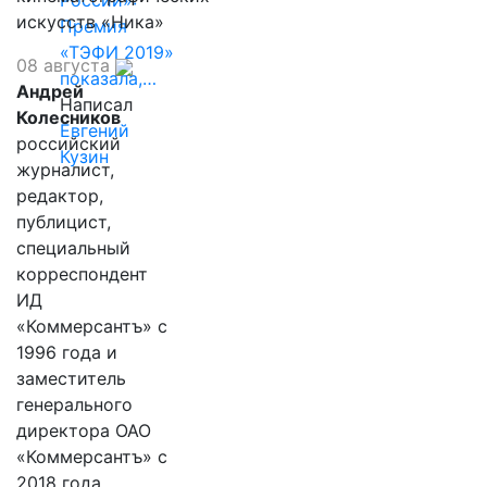
России»:
искусств «Ника»
Премия
«ТЭФИ 2019»
08 августа
показала,…
Андрей
Написал
Колесников
Евгений
российский
Кузин
журналист,
редактор,
публицист,
специальный
корреспондент
ИД
«Коммерсантъ» с
1996 года и
заместитель
генерального
директора ОАО
«Коммерсантъ» с
2018 года,