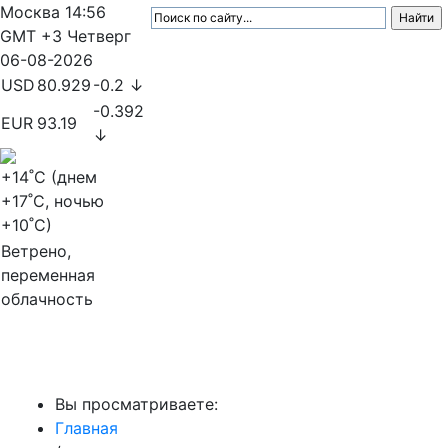
Москва
14:56
GMT +3
Четверг
06-08-2026
USD
80.929
-0.2 ↓
-0.392
EUR
93.19
↓
+14
˚C (днем
+17
˚C, ночью
+10
˚C)
Ветрено,
переменная
облачность
МедиаПрофи
Вы просматриваете:
Главная