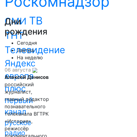
Роскомнадзор
ТВ
СМИ
Дни
рождения
ТНТ
Сегодня
Телевидение
Завтра
На неделю
Яндекс
06 августа
европа
Алексей Денисов
российский
плюс
журналист,
первый
главный редактор
познавательного
канал
телеканала ВГТРК
«История»,
русское
режиссёр
радио
документального