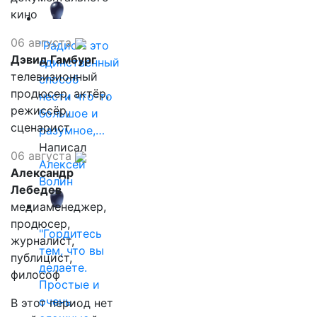
кино
06 августа
"Радио - это
Дэвид Гамбург
единственный
телевизионный
способ
продюсер, актёр,
нести что-то
режиссёр,
большое и
сценарист
разумное,…
Написал
06 августа
Алексей
Александр
Волин
Лебедев
медиаменеджер,
продюсер,
"Гордитесь
журналист,
тем, что вы
публицист,
делаете.
философ
Простые и
очень
В этот период нет