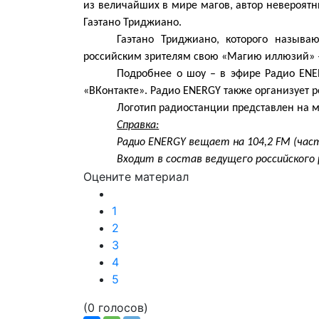
из величайших в мире магов, автор невероя
Гаэтано Триджиано.
Гаэтано Триджиано, которого называ
российским зрителям свою «Магию иллюзий» –
Подробнее о шоу – в эфире Радио
ENE
«ВКонтакте». Радио
ENERGY
также организует 
Логотип радиостанции представлен на 
Справка:
Радио ENERGY вещает на 104,2 FM (час
Входит в состав ведущего российского 
Оцените материал
1
2
3
4
5
(0 голосов)