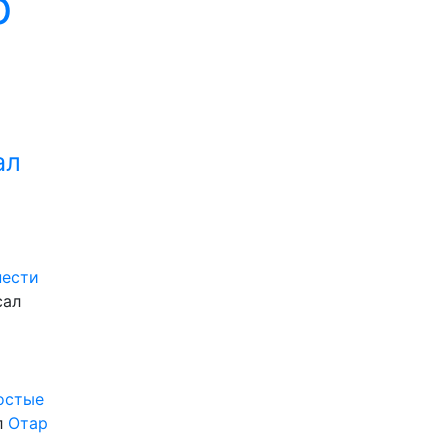
р
ал
нести
сал
ростые
л
Отар