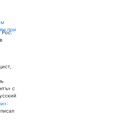
им
ям при
 Рос.
в
цист,
ль
нтъ» с
Русский
и»:
писал