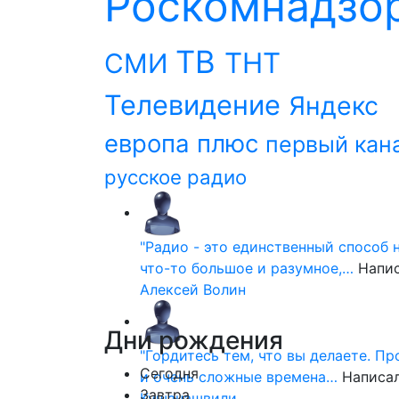
Роскомнадзо
ТВ
ТНТ
СМИ
Телевидение
Яндекс
европа плюс
первый кан
русское радио
"Радио - это единственный способ 
что-то большое и разумное,…
Напи
Алексей Волин
Дни
рождения
"Гордитесь тем, что вы делаете. П
Сегодня
и очень сложные времена…
Написа
Завтра
Кушанашвили