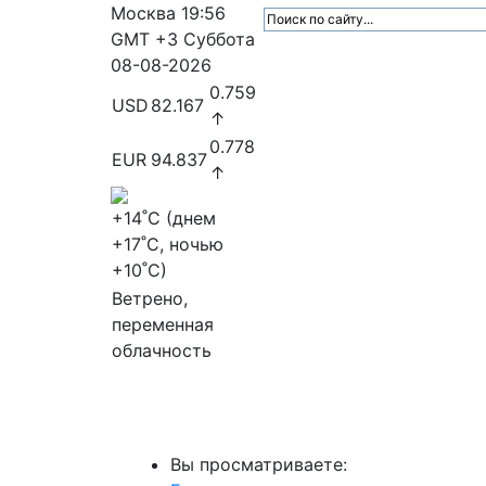
Москва
19:56
GMT +3
Суббота
08-08-2026
0.759
USD
82.167
↑
0.778
EUR
94.837
↑
+14
˚C (днем
+17
˚C, ночью
+10
˚C)
Ветрено,
переменная
облачность
МедиаПрофи
Главное
Медиарыно
Вы просматриваете: