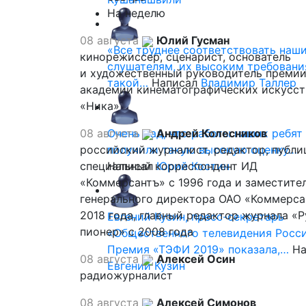
На неделю
08 августа
Юлий Гусман
«Все труднее соответствовать наш
кинорежиссер, сценарист, основатель
слушателям, их высоким требовани
и художественный руководитель премии
такой…
Написал
Владимир Таллер
академии кинематографических искусст
«Ника»
08 августа
Очень рад, что работы наших ребят
Андрей Колесников
российский журналист, редактор, публи
получили такую высокую оценку…
специальный корреспондент ИД
Написал
Юрий Костин
«Коммерсантъ» с 1996 года и заместите
генерального директора ОАО «Коммерса
2018 года, главный редактор журнала «
Евгений Кузин, пресс-секретарь
пионер» с 2008 года
«Общественного телевидения Росси
Премия «ТЭФИ 2019» показала,…
На
08 августа
Алексей Осин
Евгений Кузин
радиожурналист
08 августа
Алексей Симонов