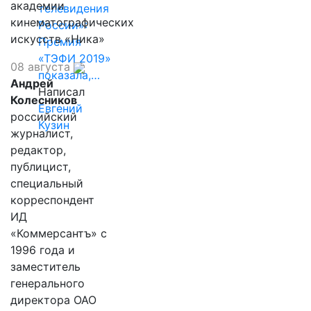
академии
телевидения
кинематографических
России»:
искусств «Ника»
Премия
«ТЭФИ 2019»
08 августа
показала,…
Андрей
Написал
Колесников
Евгений
российский
Кузин
журналист,
редактор,
публицист,
специальный
корреспондент
ИД
«Коммерсантъ» с
1996 года и
заместитель
генерального
директора ОАО