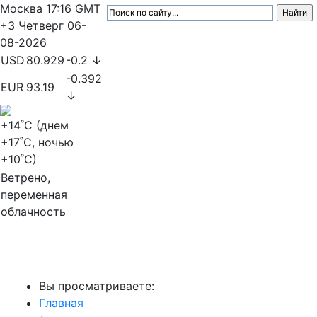
Москва
17:16
GMT
+3
Четверг
06-
08-2026
USD
80.929
-0.2 ↓
-0.392
EUR
93.19
↓
+14
˚C (днем
+17
˚C, ночью
+10
˚C)
Ветрено,
переменная
облачность
МедиаПрофи
Вы просматриваете:
Главная