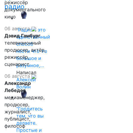
режиссёр
радио
документального
кино
06 августа
"Радио - это
Дэвид Гамбург
единственный
телевизионный
способ
продюсер, актёр,
нести что-то
режиссёр,
большое и
сценарист
разумное,…
Написал
06 августа
Алексей
Александр
Волин
Лебедев
медиаменеджер,
продюсер,
"Гордитесь
журналист,
тем, что вы
публицист,
делаете.
философ
Простые и