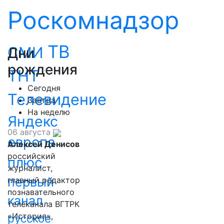
Роскомнадзор
ТВ
СМИ
Дни
рождения
ТНТ
Сегодня
Телевидение
Завтра
На неделю
Яндекс
06 августа
европа
Алексей Денисов
российский
плюс
журналист,
первый
главный редактор
познавательного
канал
телеканала ВГТРК
«История»,
русское