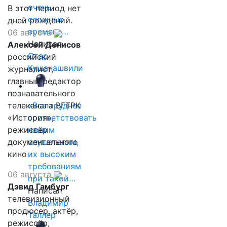
очень
В этот период нет
сложные
дней рождений.
времена…
06 августа
Написал
Алексей Денисов
Отар
российский
Кушанашвили
журналист,
главный редактор
познавательного
телеканала ВГТРК
«Все труднее
«История»,
соответствовать
режиссёр
нашим
документального
слушателям,
кино
их высоким
требованиям
06 августа
при такой…
Дэвид Гамбург
Написал
телевизионный
Владимир
продюсер, актёр,
Таллер
режиссёр,