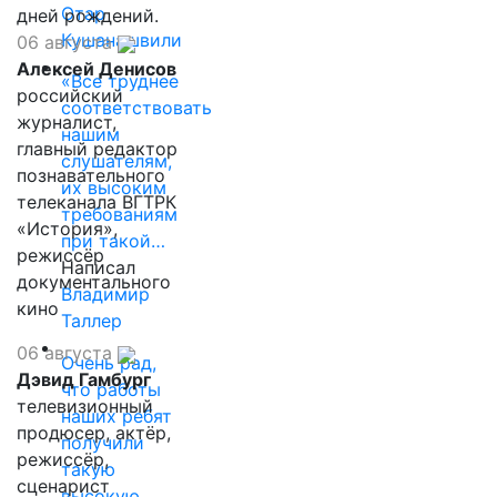
Отар
дней рождений.
Кушанашвили
06 августа
Алексей Денисов
«Все труднее
российский
соответствовать
журналист,
нашим
главный редактор
слушателям,
познавательного
их высоким
телеканала ВГТРК
требованиям
«История»,
при такой…
режиссёр
Написал
документального
Владимир
кино
Таллер
06 августа
Очень рад,
Дэвид Гамбург
что работы
телевизионный
наших ребят
продюсер, актёр,
получили
режиссёр,
такую
сценарист
высокую