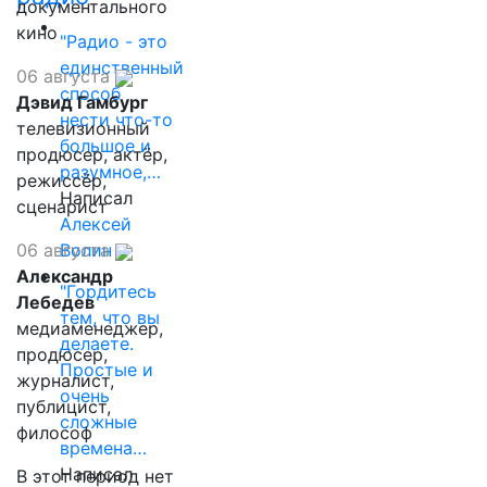
документального
кино
"Радио - это
единственный
06 августа
способ
Дэвид Гамбург
нести что-то
телевизионный
большое и
продюсер, актёр,
разумное,…
режиссёр,
Написал
сценарист
Алексей
Волин
06 августа
Александр
"Гордитесь
Лебедев
тем, что вы
медиаменеджер,
делаете.
продюсер,
Простые и
журналист,
очень
публицист,
сложные
философ
времена…
Написал
В этот период нет