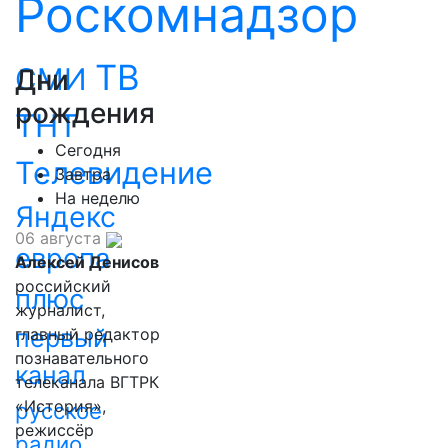
Роскомнадзор
ТВ
СМИ
Дни
рождения
ТНТ
Сегодня
Телевидение
Завтра
На неделю
Яндекс
06 августа
европа
Алексей Денисов
российский
плюс
журналист,
первый
главный редактор
познавательного
канал
телеканала ВГТРК
«История»,
русское
режиссёр
радио