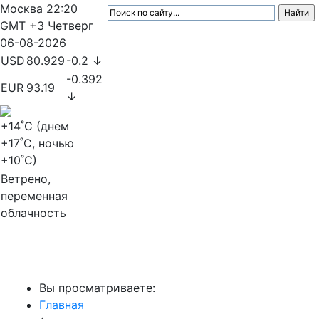
Москва
22:20
GMT +3
Четверг
06-08-2026
USD
80.929
-0.2 ↓
-0.392
EUR
93.19
↓
+14
˚C (днем
+17
˚C, ночью
+10
˚C)
Ветрено,
переменная
облачность
МедиаПрофи
Вы просматриваете:
Главная