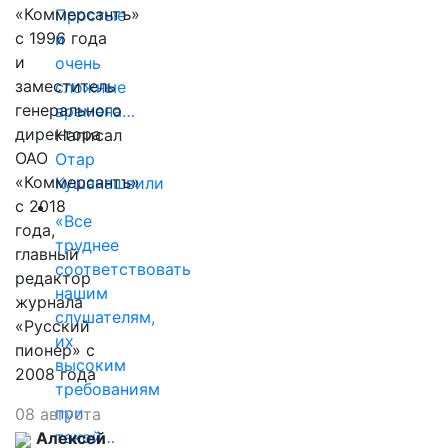
«Коммерсантъ»
Простые
с 1996 года
и
и
очень
заместитель
сложные
генерального
времена…
директора
Написал
ОАО
Отар
«Коммерсантъ»
Кушанашвили
с 2018
«Все
года,
труднее
главный
соответствовать
редактор
нашим
журнала
слушателям,
«Русский
их
пионер» с
высоким
2008 года
требованиям
при
08 августа
такой…
Алексей