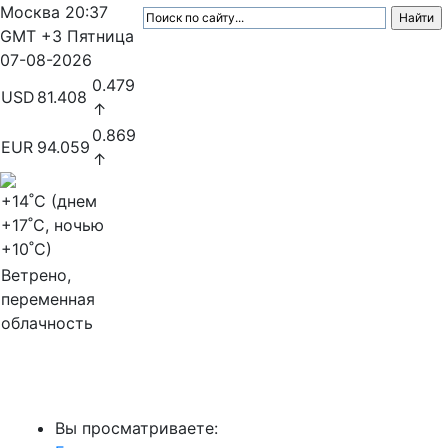
Москва
20:37
GMT +3
Пятница
07-08-2026
0.479
USD
81.408
↑
0.869
EUR
94.059
↑
+14
˚C (днем
+17
˚C, ночью
+10
˚C)
Ветрено,
переменная
облачность
МедиаПрофи
Вы просматриваете: