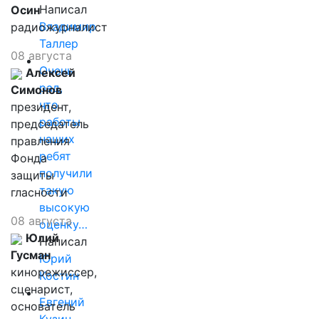
Написал
Осин
Владимир
радиожурналист
Таллер
08 августа
Очень
Алексей
рад,
Симонов
что
президент,
работы
председатель
наших
правления
ребят
Фонда
получили
защиты
такую
гласности
высокую
08 августа
оценку…
Юлий
Написал
Гусман
Юрий
кинорежиссер,
Костин
сценарист,
Евгений
основатель