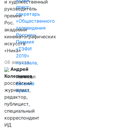
Кузин,
и художественный
пресс-
руководитель
секретарь
премии
«Общественного
Рос.
телевидения
академии
России»:
кинематографических
Премия
искусств
«ТЭФИ
«Ника»
2019»
08 августа
показала,
Андрей
…
Колесников
Написал
российский
Евгений
журналист,
Кузин
редактор,
публицист,
специальный
корреспондент
ИД